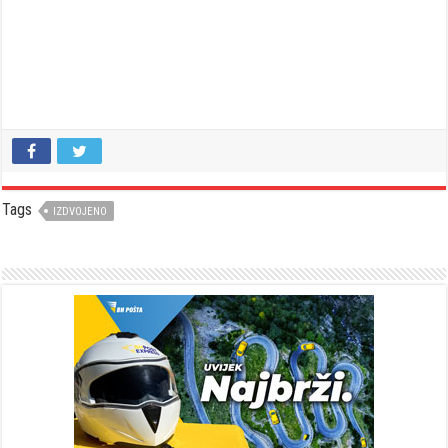
Tags
IZDVOJENO