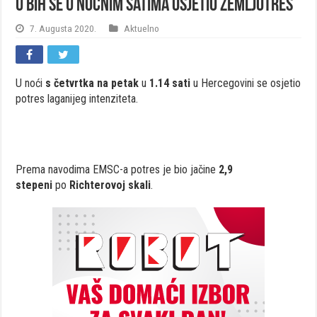
U BiH se u noćnim satima osjetio zemljotres
7. Augusta 2020.
Aktuelno
U noći
s četvrtka na petak
u
1.14 sati
u Hercegovini se osjetio
potres laganijeg intenziteta.
Prema navodima EMSC-a potres je bio jačine
2,9
stepeni
po
Richterovoj skali
.