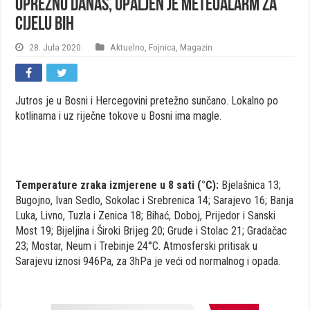
Oprezno danas, upaljen je meteoalarm za
cijelu BiH
28. Jula 2020.
Aktuelno
,
Fojnica
,
Magazin
Jutros je u Bosni i Hercegovini pretežno sunčano. Lokalno po
kotlinama i uz riječne tokove u Bosni ima magle.
Temperature zraka izmjerene u 8 sati (°C):
Bjelašnica 13;
Bugojno, Ivan Sedlo, Sokolac i Srebrenica 14; Sarajevo 16; Banja
Luka, Livno, Tuzla i Zenica 18; Bihać, Doboj, Prijedor i Sanski
Most 19; Bijeljina i Široki Brijeg 20; Grude i Stolac 21; Gradačac
23; Mostar, Neum i Trebinje 24°C. Atmosferski pritisak u
Sarajevu iznosi 946Pa, za 3hPa je veći od normalnog i opada.