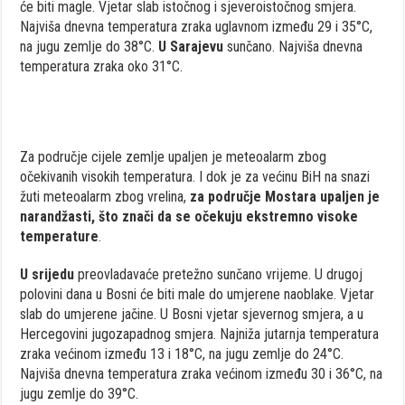
će biti magle. Vjetar slab istočnog i sjeveroistočnog smjera.
Najviša dnevna temperatura zraka uglavnom između 29 i 35°C,
na jugu zemlje do 38°C.
U Sarajevu
sunčano. Najviša dnevna
temperatura zraka oko 31°C.
Za područje cijele zemlje upaljen je meteoalarm zbog
očekivanih visokih temperatura. I dok je za većinu BiH na snazi
žuti meteoalarm zbog vrelina,
za područje Mostara upaljen je
narandžasti, što znači da se očekuju ekstremno visoke
temperature
.
U srijedu
preovladavaće pretežno sunčano vrijeme. U drugoj
polovini dana u Bosni će biti male do umjerene naoblake. Vjetar
slab do umjerene jačine. U Bosni vjetar sjevernog smjera, a u
Hercegovini jugozapadnog smjera. Najniža jutarnja temperatura
zraka većinom između 13 i 18°C, na jugu zemlje do 24°C.
Najviša dnevna temperatura zraka većinom između 30 i 36°C, na
jugu zemlje do 39°C.