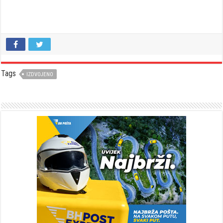
Tags
IZDVOJENO