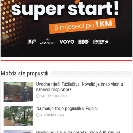
Možda ste propustili
Uvodne riječi Tužilaštva: Novalić je imao vlast u
nabavci respiratora
24. Februara 2021.
Najmanje troje poginulih u Fojnici
4. Oktobra 2024.
Ginekolog iz BiH za porođaj uzeo 400 KM, pa