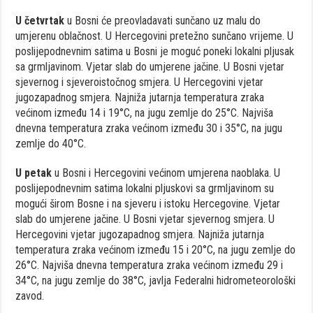
U četvrtak
u Bosni će preovladavati sunčano uz malu do
umjerenu oblačnost. U Hercegovini pretežno sunčano vrijeme. U
poslijepodnevnim satima u Bosni je moguć poneki lokalni pljusak
sa grmljavinom. Vjetar slab do umjerene jačine. U Bosni vjetar
sjevernog i sjeveroistočnog smjera. U Hercegovini vjetar
jugozapadnog smjera. Najniža jutarnja temperatura zraka
većinom između 14 i 19°C, na jugu zemlje do 25°C. Najviša
dnevna temperatura zraka većinom između 30 i 35°C, na jugu
zemlje do 40°C.
U petak
u Bosni i Hercegovini većinom umjerena naoblaka. U
poslijepodnevnim satima lokalni pljuskovi sa grmljavinom su
mogući širom Bosne i na sjeveru i istoku Hercegovine. Vjetar
slab do umjerene jačine. U Bosni vjetar sjevernog smjera. U
Hercegovini vjetar jugozapadnog smjera. Najniža jutarnja
temperatura zraka većinom između 15 i 20°C, na jugu zemlje do
26°C. Najviša dnevna temperatura zraka većinom između 29 i
34°C, na jugu zemlje do 38°C, javlja Federalni hidrometeorološki
zavod.