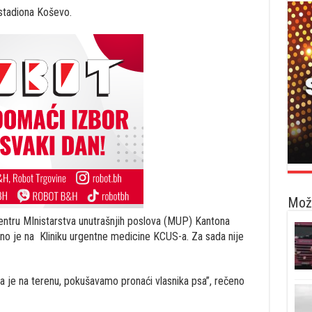
 stadiona Koševo.
Možd
ntru MInistarstva unutrašnjih poslova (MUP) Kantona
eno je na Kliniku urgentne medicine KCUS-a. Za sada nije
ja je na terenu, pokušavamo pronaći vlasnika psa”, rečeno