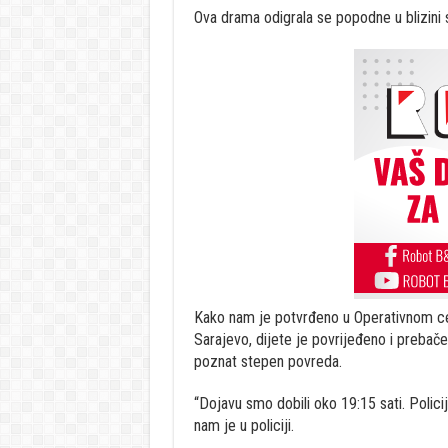
Ova drama odigrala se popodne u blizini
Kako nam je potvrđeno u Operativnom ce
Sarajevo, dijete je povrijeđeno i prebač
poznat stepen povreda.
“Dojavu smo dobili oko 19:15 sati. Polici
nam je u policiji.