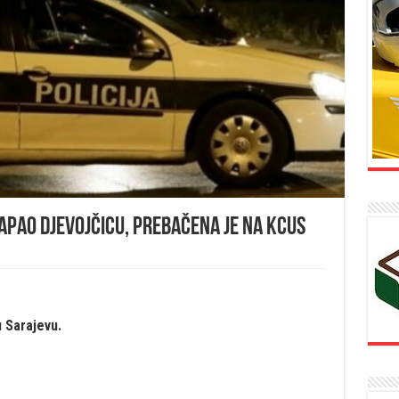
apao djevojčicu, prebačena je na KCUS
u Sarajevu.