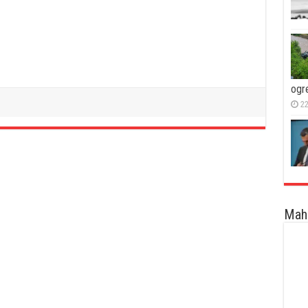
ogr
22
Maha