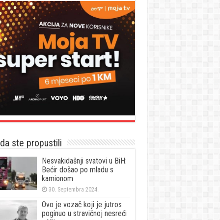
a ste propustili
Nesvakidašnji svatovi u BiH:
Bećir došao po mladu s
kamionom
30. Septembra 2024.
Ovo je vozač koji je jutros
poginuo u stravičnoj nesreći