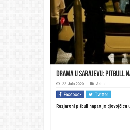
Drama u Sarajevu: Pitbull n
22. Jula 2020.
Aktuelno
Facebook
Twitter
Razjareni pitbull napao je djevojčicu 