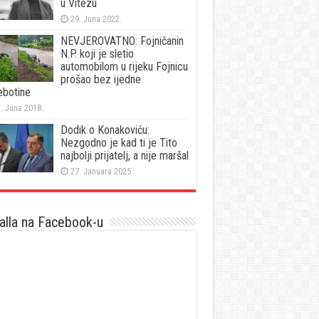
u Vitezu
29. Juna 2022.
NEVJEROVATNO: Fojničanin
N.P. koji je sletio
automobilom u rijeku Fojnicu
prošao bez ijedne
ebotine
. Juna 2018.
Dodik o Konakoviću:
Nezgodno je kad ti je Tito
najbolji prijatelj, a nije maršal
27. Januara 2025.
lla na Facebook-u