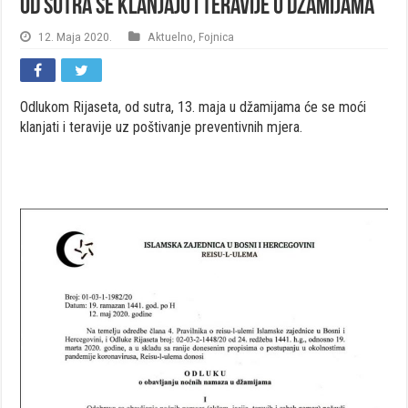
Od sutra se klanjaju i teravije u džamijama
12. Maja 2020.
Aktuelno
,
Fojnica
Odlukom Rijaseta, od sutra, 13. maja u džamijama će se moći
klanjati i teravije uz poštivanje preventivnih mjera.