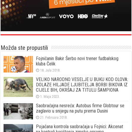
Možda ste propustili
Fojničanin Bakir Šerbo novi trener fudbalskog
kluba Čelik
18. Jula 2018.
VELIKO NARODNO VESELJE U BUKU KOD OLOVA:
DOLAZE HILJADE LJUBITELJA BORBI BIKOVA IZ
CIJELE BIH, OKRŠAJ ZA TITULU ŠAMPIONA
1. Maja 2023.
Saobraćajna nesreća: Autobus firme Globtour se
zaglavio u snijegu na putu prema Dusini
21. Februara 2018.
Pojačana kontrola saobraćaja u Fojnici: Akcenat
na kontroli korištenja zimske opreme