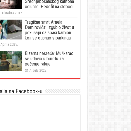
Srednjebosanskog kantona
odlučilo: Pedofil na slobodi
. Oktobra 2017.
Tragična smrt Arnela
Demirovića: Izgubio život u
pokušaju da spasi kamion
koji se otisnuo s parkinga
 Aprila 2025.
Bizarna nesreća: Muškarac
se udavio u buretu za
pečenje rakije
7. Jula 2022.
lla na Facebook-u