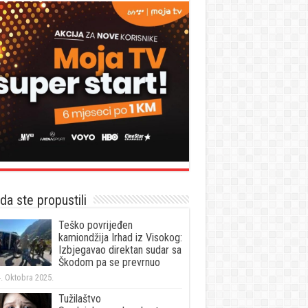
a ste propustili
Teško povrijeđen
kamiondžija Irhad iz Visokog:
Izbjegavao direktan sudar sa
Škodom pa se prevrnuo
. Oktobra 2025.
Tužilaštvo