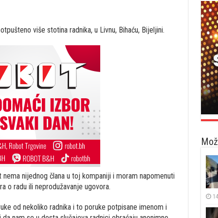
tpušteno više stotina radnika, u Livnu, Bihaću, Bijeljini.
Možd
 nema nijednog člana u toj kompaniji i moram napomenuti
ra o radu ili neprodužavanje ugovora.
14
uke od nekoliko radnika i to poruke potpisane imenom i
da nam se u dosta slučajeva radnici obraćaju anonimno.