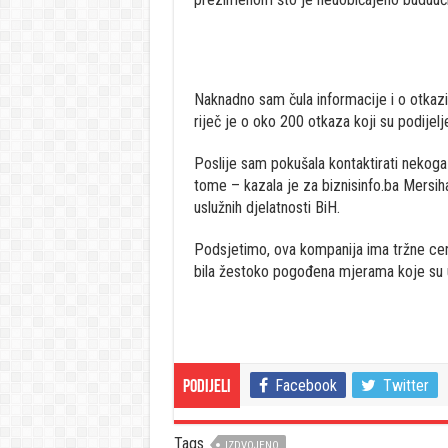
Naknadno sam čula informacije i o otkaz
riječ je o oko 200 otkaza koji su podijelj
Poslije sam pokušala kontaktirati nekoga 
tome – kazala je za biznisinfo.ba Mersiha
uslužnih djelatnosti BiH.
Podsjetimo, ova kompanija ima tržne cen
bila žestoko pogođena mjerama koje su u
Facebook
Twitter
Podijeli
Tags
IZDVOJENO