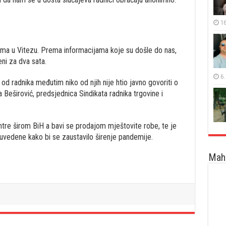
16
ima u Vitezu. Prema informacijama koje su došle do nas,
eni za dva sata.
6.
od radnika međutim niko od njih nije htio javno govoriti o
 Beširović, predsjednica Sindikata radnika trgovine i
tre širom BiH a bavi se prodajom mještovite robe, te je
vedene kako bi se zaustavilo širenje pandemije.
Maha