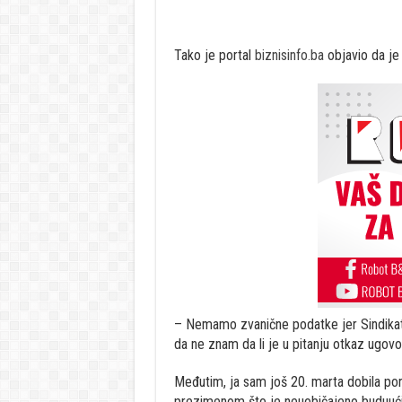
Tako je portal
biznisinfo.ba
objavio da je o
– Nemamo zvanične podatke jer Sindikat
da ne znam da li je u pitanju otkaz ugovo
Međutim, ja sam još 20. marta dobila por
prezimenom što je neuobičajeno buduući 