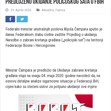
Predloženo ukidanje policijskog sata u FBiH
23. Aprila 2020.
Aktuelno
,
Fojnica
Federalni ministar unutrašnjih poslova Aljoša Čampara uputio je
danas Federalnom štabu civilne zaštite Prijedlog o ukidanju
Naredbe o zabrani kretanja građana („policijski sat“) na teritoriji
Federacije Bosne i Hercegovine.
Ministar Čampara je predložio da Ukidanje zabrane kretanja
građana stupi na snagu 04. maja 2020. godine navodeći da, na
osnovu detaljne analize sigurnosne situacije u Federaciji BiH,
cijeni kako su stečeni uslovi za potpuno ukidanje ove mjere.