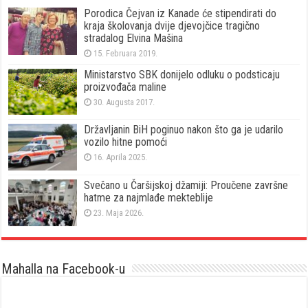
Porodica Čejvan iz Kanade će stipendirati do
kraja školovanja dvije djevojčice tragično
stradalog Elvina Mašina
15. Februara 2019.
Ministarstvo SBK donijelo odluku o podsticaju
proizvođača maline
30. Augusta 2017.
Državljanin BiH poginuo nakon što ga je udarilo
vozilo hitne pomoći
16. Aprila 2025.
Svečano u Čaršijskoj džamiji: Proučene završne
hatme za najmlađe mekteblije
23. Maja 2026.
Mahalla na Facebook-u