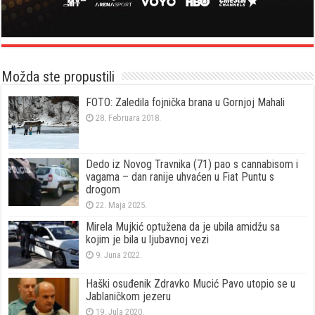
Možda ste propustili
FOTO: Zaledila fojnička brana u Gornjoj Mahali
28. Februara 2018.
Dedo iz Novog Travnika (71) pao s cannabisom i
vagama – dan ranije uhvaćen u Fiat Puntu s
drogom
22. Maja 2025.
Mirela Mujkić optužena da je ubila amidžu sa
kojim je bila u ljubavnoj vezi
9. Juna 2022.
Haški osuđenik Zdravko Mucić Pavo utopio se u
Jablaničkom jezeru
19. Jula 2020.