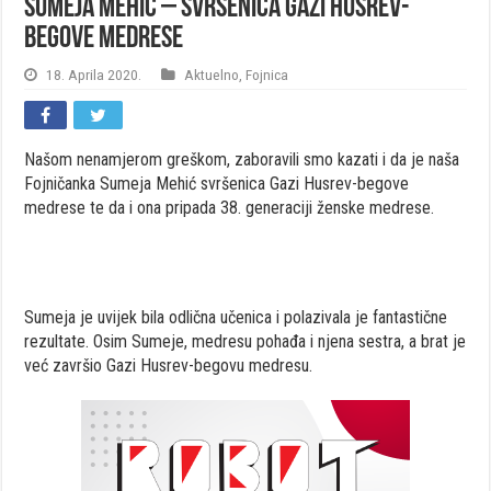
Sumeja Mehić – svršenica Gazi Husrev-
begove medrese
18. Aprila 2020.
Aktuelno
,
Fojnica
Našom nenamjerom greškom, zaboravili smo kazati i da je naša
Fojničanka Sumeja Mehić svršenica Gazi Husrev-begove
medrese te da i ona pripada 38. generaciji ženske medrese.
Sumeja je uvijek bila odlična učenica i polazivala je fantastične
rezultate. Osim Sumeje, medresu pohađa i njena sestra, a brat je
već završio Gazi Husrev-begovu medresu.