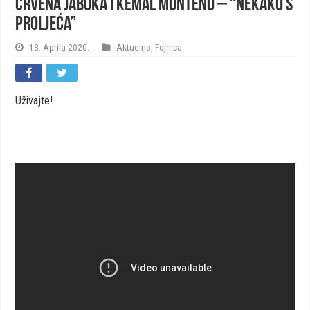
Crvena Jabuka i Kemal Monteno – “Nekako s
proljeća”
13. Aprila 2020.
Aktuelno
,
Fojnica
Uživajte!