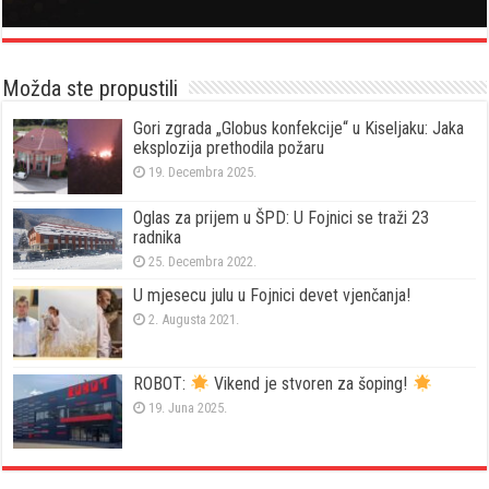
Možda ste propustili
Gori zgrada „Globus konfekcije“ u Kiseljaku: Jaka
eksplozija prethodila požaru
19. Decembra 2025.
Oglas za prijem u ŠPD: U Fojnici se traži 23
radnika
25. Decembra 2022.
U mjesecu julu u Fojnici devet vjenčanja!
2. Augusta 2021.
ROBOT:
Vikend je stvoren za šoping!
19. Juna 2025.