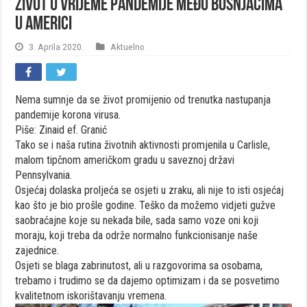
Život u vrijeme pandemije među Bošnjacima
u Americi
3. Aprila 2020.
Aktuelno
Nema sumnje da se život promijenio od trenutka nastupanja
pandemije korona virusa.
Piše: Zinaid ef. Granić
Tako se i naša rutina životnih aktivnosti promjenila u Carlisle,
malom tipčnom američkom gradu u saveznoj državi
Pennsylvania.
Osjećaj dolaska proljeća se osjeti u zraku, ali nije to isti osjećaj
kao što je bio prošle godine. Teško da možemo vidjeti gužve
saobraćajne koje su nekada bile, sada samo voze oni koji
moraju, koji treba da održe normalno funkcionisanje naše
zajednice.
Osjeti se blaga zabrinutost, ali u razgovorima sa osobama,
trebamo i trudimo se da dajemo optimizam i da se posvetimo
kvalitetnom iskorištavanju vremena.