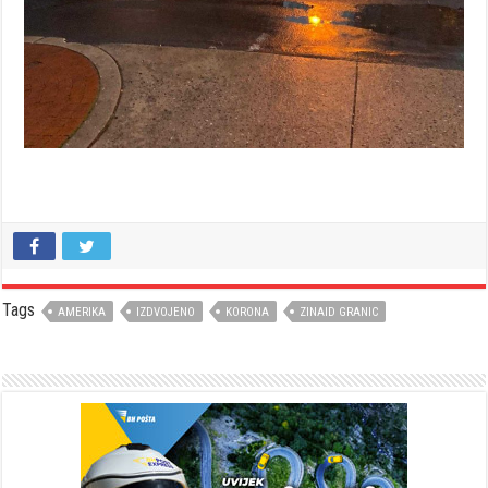
Tags
AMERIKA
IZDVOJENO
KORONA
ZINAID GRANIC