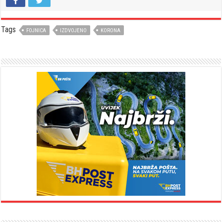
Tags
FOJNICA
IZDVOJENO
KORONA