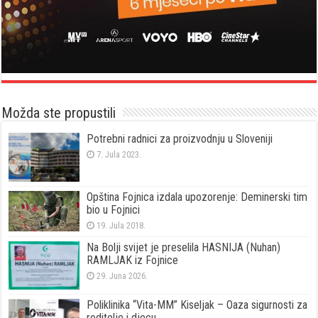
Možda ste propustili
Potrebni radnici za proizvodnju u Sloveniji
7. Jula 2023.
Opština Fojnica izdala upozorenje: Deminerski tim
bio u Fojnici
19. Jula 2018.
Na Bolji svijet je preselila HASNIJA (Nuhan)
RAMLJAK iz Fojnice
29. Juna 2026.
Poliklinika “Vita-MM” Kiseljak – Oaza sigurnosti za
roditelje i djecu