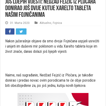
JOŠ LIJEPIH VIJESTI: Nedžad Fejzić iz Pločara
donirao još dvije kutije Xarelto tableta
našim Fojničanima
31. Marta 2020.
Aktuelno
,
Fojnica
Nakon jučerašnje objave da smo dvoje Fojničana uspjeli usrećiti
i unijeti im duševni mir poklonom u vidu Xarelto tableta koje im
život znače, danas dolazi još lijepih vijesti.
Naime, naš sugrađanin, Nedžad Fejzić iz Pločara, je također
donirao i predao novac ovim porodicama te će obje porodice
biti obezbijeđene za, po još jednu, kutiju novih lijekova.