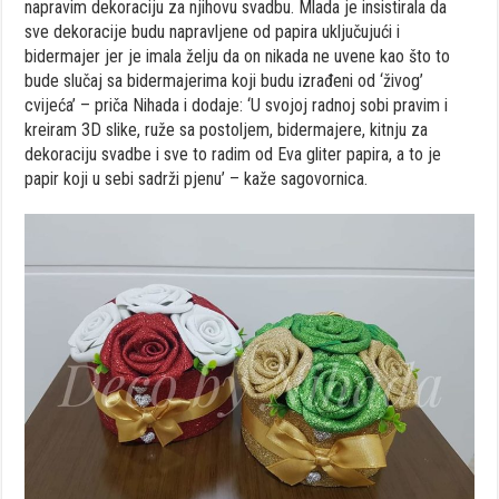
napravim dekoraciju za njihovu svadbu. Mlada je insistirala da
sve dekoracije budu napravljene od papira uključujući i
bidermajer jer je imala želju da on nikada ne uvene kao što to
bude slučaj sa bidermajerima koji budu izrađeni od ‘živog’
cvijeća’ – priča Nihada i dodaje: ‘U svojoj radnoj sobi pravim i
kreiram 3D slike, ruže sa postoljem, bidermajere, kitnju za
dekoraciju svadbe i sve to radim od Eva gliter papira, a to je
papir koji u sebi sadrži pjenu’ – kaže sagovornica.