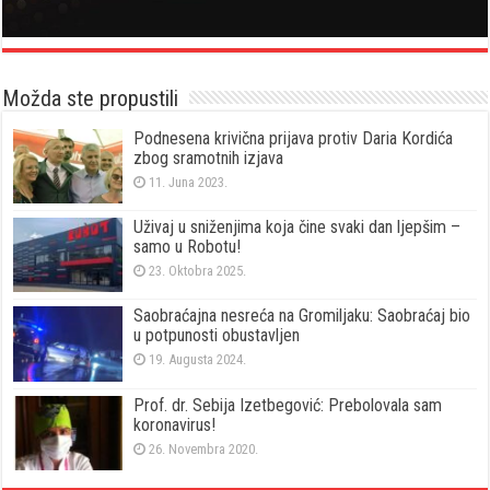
Možda ste propustili
Podnesena krivična prijava protiv Daria Kordića
zbog sramotnih izjava
11. Juna 2023.
Uživaj u sniženjima koja čine svaki dan ljepšim –
samo u Robotu!
23. Oktobra 2025.
Saobraćajna nesreća na Gromiljaku: Saobraćaj bio
u potpunosti obustavljen
19. Augusta 2024.
Prof. dr. Sebija Izetbegović: Prebolovala sam
koronavirus!
26. Novembra 2020.