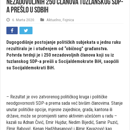
Nezadovoljnih 250 članova tuzlanskog SDP-
a prešlo u SDBiH
6. Marta 2020.
Aktuelno
,
Fojnica
Dugogodišnje postojanje političkih subjekata u jednu ruku
rezultiralo je i otuđenjem od “običnog” građanstva.
Potvrda tvrdnji je i 250 nezadovoljnih članova koji su iz
tuzlanskog SDP-a prešli u Socijaldemokrate BiH, saopćili
su Socijaldemokrati BiH.
– Rezultat je ovo zatvorenog političkog kruga i političke
neodgovornosti SDP-a prema sada već bivšim članovima. Stanje
unutar političke opcije, mjesne zajednice, grada, kantona ili
države, može se promijeniti samo aktivnim učešćem u radu –
kazali su Adnan Čivić, Emir Hujdur, Nedim Bijedić, Samir Puzić,
Elmir Babović, Kenan Hadžihasanović i Almir Kavazović kao