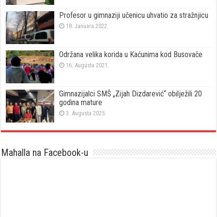
Profesor u gimnaziji učenicu uhvatio za stražnjicu
18. Januara 2022.
Održana velika korida u Kaćunima kod Busovače
16. Augusta 2021.
Gimnazijalci SMŠ „Zijah Dizdarević“ obilježili 20
godina mature
3. Augusta 2025.
Mahalla na Facebook-u