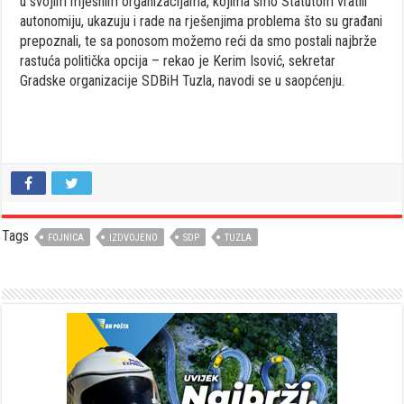
u svojim mjesnim organizacijama, kojima smo Statutom vratili
autonomiju, ukazuju i rade na rješenjima problema što su građani
prepoznali, te sa ponosom možemo reći da smo postali najbrže
rastuća politička opcija – rekao je Kerim Isović, sekretar
Gradske organizacije SDBiH Tuzla, navodi se u saopćenju.
Tags
FOJNICA
IZDVOJENO
SDP
TUZLA