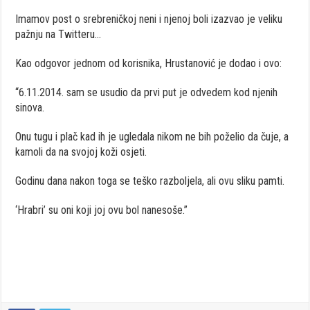
Imamov post o srebreničkoj neni i njenoj boli izazvao je veliku
pažnju na Twitteru…
Kao odgovor jednom od korisnika, Hrustanović je dodao i ovo:
“6.11.2014. sam se usudio da prvi put je odvedem kod njenih
sinova.
Onu tugu i plač kad ih je ugledala nikom ne bih poželio da čuje, a
kamoli da na svojoj koži osjeti.
Godinu dana nakon toga se teško razboljela, ali ovu sliku pamti.
‘Hrabri’ su oni koji joj ovu bol nanesoše.”