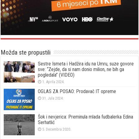
Možda ste propustili
Sestre Ismeta i Hadžira idu na Umru, suze govore
sve: “Zejde, da si nam donio milion, ne bih ga
pogledala” (VIDEO)
1. Aprila 2024.
OGLAS ZA POSAO: Prodavač IT opreme
31. Jula 2024.
Šok i nevjerica: Preminula mlada fudbalerka Edina
Serhatlić
5. Decembra 2020.