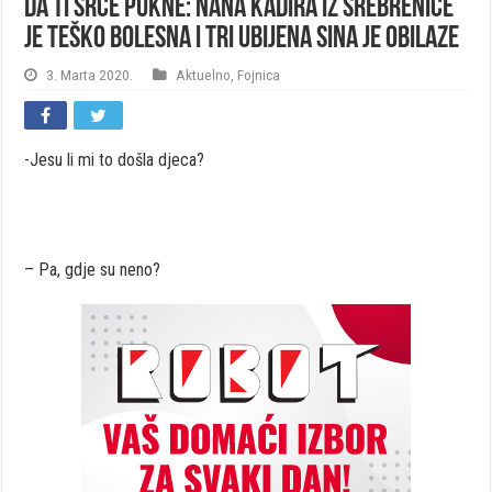
DA TI SRCE PUKNE: Nana Kadira iz Srebrenice
je teško bolesna i tri ubijena sina je obilaze
3. Marta 2020.
Aktuelno
,
Fojnica
-Jesu li mi to došla djeca?
– Pa, gdje su neno?