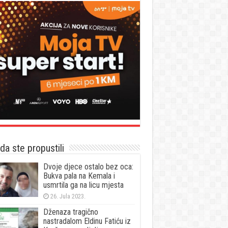
a ste propustili
Dvoje djece ostalo bez oca:
Bukva pala na Kemala i
usmrtila ga na licu mjesta
26. Jula 2023.
Dženaza tragično
nastradalom Eldinu Fatiću iz