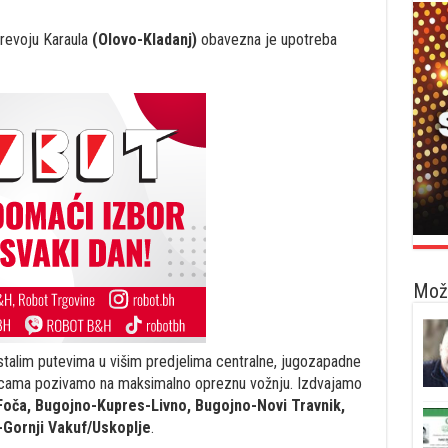
prevoju Karaula
(Olovo-Kladanj)
obavezna je upotreba
Možd
stalim putevima u višim predjelima centralne, jugozapadne
nicama pozivamo na maksimalno opreznu vožnju. Izdvajamo
oča, Bugojno-Kupres-Livno, Bugojno-Novi Travnik,
-Gornji Vakuf/Uskoplje
.