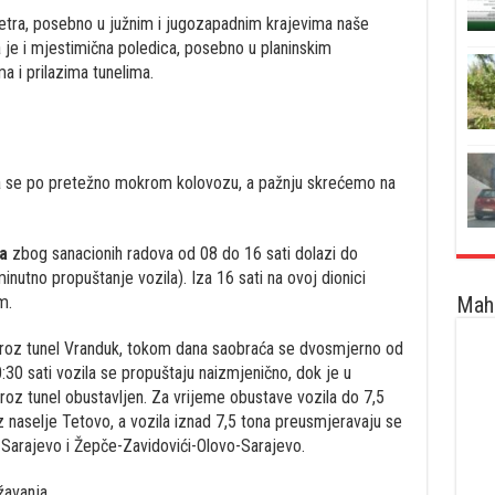
etra, posebno u južnim i jugozapadnim krajevima naše
je i mjestimična poledica, posebno u planinskim
a i prilazima tunelima.
a se po pretežno mokrom kolovozu, a pažnju skrećemo na
a
zbog sanacionih radova od 08 do 16 sati dolazi do
nutno propuštanje vozila). Iza 16 sati na ovoj dionici
Maha
m.
kroz tunel Vranduk, tokom dana saobraća se dvosmjerno od
30 sati vozila se propuštaju naizmjenično, dok je u
oz tunel obustavljen. Za vrijeme obustave vozila do 7,5
 naselje Tetovo, a vozila iznad 7,5 tona preusmjeravaju se
 Sarajevo i Žepče-Zavidovići-Olovo-Sarajevo.
avanja.