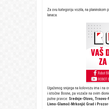
Za ovu kategoriju vozila, na planinskom 
lanaca.
Ugaženog snijega na kolovozu ima i na o
i istočne Bosne, pa vozače na ovim dio
putne pravce:
Srednje-Olovo, Trnovo-F
Livno-Glamoč-Mrkonjić Grad i Prozor