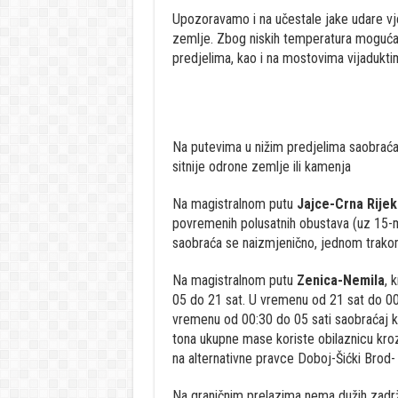
Upozoravamo i na učestale jake udare vj
zemlje. Zbog niskih temperatura moguća 
predjelima, kao i na mostovima vijaduktim
Na putevima u nižim predjelima saobrać
sitnije odrone zemlje ili kamenja
Na magistralnom putu
Jajce-Crna Rijek
povremenih polusatnih obustava (uz 15-mi
saobraća se naizmjenično, jednom trako
Na magistralnom putu
Zenica-Nemila
, 
05 do 21 sat. U vremenu od 21 sat do 00:
vremenu od 00:30 do 05 sati saobraćaj kr
tona ukupne mase koriste obilaznicu kroz
na alternativne pravce Doboj-Šićki Brod-
Na graničnim prelazima nema dužih zadrž