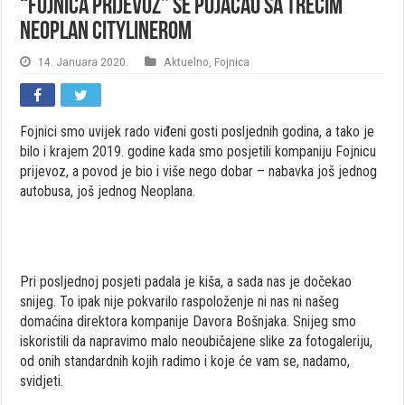
“Fojnica prijevoz” se pojačao sa trećim
Neoplan Citylinerom
14. Januara 2020.
Aktuelno
,
Fojnica
Fojnici smo uvijek rado viđeni gosti posljednih godina, a tako je
bilo i krajem 2019. godine kada smo posjetili kompaniju Fojnicu
prijevoz, a povod je bio i više nego dobar – nabavka još jednog
autobusa, još jednog Neoplana.
Pri posljednoj posjeti padala je kiša, a sada nas je dočekao
snijeg. To ipak nije pokvarilo raspoloženje ni nas ni našeg
domaćina direktora kompanije Davora Bošnjaka. Snijeg smo
iskoristili da napravimo malo neoubičajene slike za fotogaleriju,
od onih standardnih kojih radimo i koje će vam se, nadamo,
svidjeti.