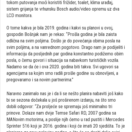
tokom putovanja moći koristiti frižider, toalet, klima urađaj,
sistem grijanja te vrhunsku Bosch audio/video opremu uz dva
LCD monitora.
O tome kakva je bila 2019. godina i kakvi su planovi u ovoj,
gospodin Bošnjak nam je rekao: “Prošla godina je bila zaista
odlična na svim poljima. Došlo je do povećanja obima posla na
svim poljima, a na vanrednom pogotovo. Drago nam je podijeliti i
informaciju da posljednih par godina konstantno podižemo obim
posla, o čemu govori i situacija sa nabavkom turističkih vozila.
Nadamo se da će i ova 2020. godina biti takva. Svi ugovori sa
agencijama sa kojim smo radili prošle godine su obnovljeni, a
pregovaramo i sa novim partnerima.”
Naravno zanimalo nas je i da li se nešto planira nabaviti još kako
bi se sezona dočekala u još proširenom izdanju, na što smo
dobili odgovor: “Za proljeće se spremaju još minimalno tri
prinove. Dolaze nam dvije Temse Safari RD, 2007 godina sa
MANovim motorima, a poslije njih ćemo u rad pustiti i Mercedes
Sprinter 516 koji je 2016. godina i koji će imati 20 sjedišta. To je