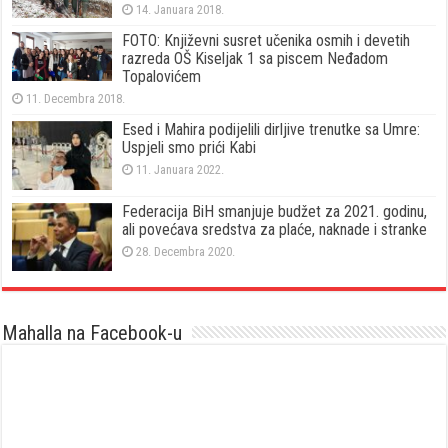
14. Januara 2018.
FOTO: Književni susret učenika osmih i devetih
razreda OŠ Kiseljak 1 sa piscem Neđadom
Topalovićem
11. Decembra 2018.
Esed i Mahira podijelili dirljive trenutke sa Umre:
Uspjeli smo prići Kabi
11. Januara 2022.
Federacija BiH smanjuje budžet za 2021. godinu,
ali povećava sredstva za plaće, naknade i stranke
28. Decembra 2020.
Mahalla na Facebook-u