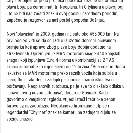
Cityliner bijele boje do proljeća i početka sezone uniformisati u
plavu boju, pa ćemo imati tri Neoplana, tri Citylinera u plavoj boji
i to će biti naš zaštiti znak u ovoj godini i narednom periodu”,
započeo je razgovor za naš portal gospodin Bošnjak.
Novi “plavušan” je 2009. godina i na satu oko 455.000 km. Na
prvi pogled vidi se da se radi o izuzetno dobrom očuvanom
primjerku koji upravo zbog plave boje dobija dodatno na
atraktivnosti. Opremljen je MAN motorom snage 440 konjskih
snaga i koji ispunjava Euro 4 normu u kombinaciji sa ZF AS
Tronic automatskim mjenjačem od 12 brzina. “Već imamo dosta
iskustva sa MAN motorima preko raznih vozila koja su bila u
našoj floti. Također, u zadnjih par godina imamo iskustva i u
održavanju Neoplanovih autobusa, pa je sve to olakšalo odluku u
nabavci ovog novog autobusa”, dodao je Bošnjak. Kada
govorimo o vanjskom izgledu, vrijedi istaći i fabričke xenon
farove uz nezaobilazne Neoplanove hromirane natpise i
legendardni “Cityliner” znak te kameru na zadnjem dijelu za
vožnju unazad.