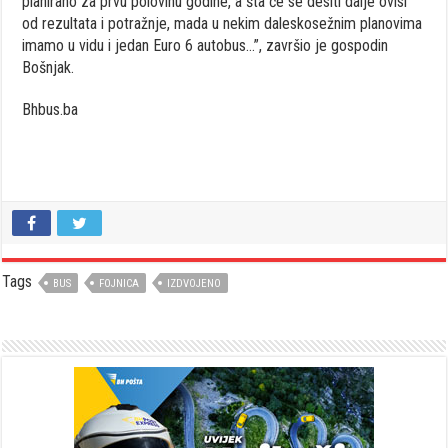
planirano za prvu polovinu godine, a šta će se desiti dalje ovisi
od rezultata i potražnje, mada u nekim daleskosežnim planovima
imamo u vidu i jedan Euro 6 autobus…”, završio je gospodin
Bošnjak.
Bhbus.ba
Tags
BUS
FOJNICA
IZDVOJENO