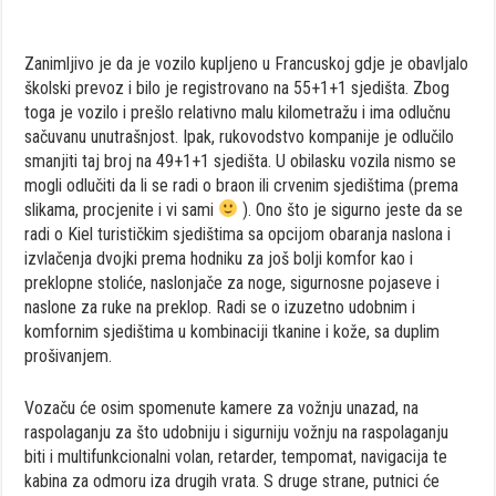
Zanimljivo je da je vozilo kupljeno u Francuskoj gdje je obavljalo
školski prevoz i bilo je registrovano na 55+1+1 sjedišta. Zbog
toga je vozilo i prešlo relativno malu kilometražu i ima odlučnu
sačuvanu unutrašnjost. Ipak, rukovodstvo kompanije je odlučilo
smanjiti taj broj na 49+1+1 sjedišta. U obilasku vozila nismo se
mogli odlučiti da li se radi o braon ili crvenim sjedištima (prema
slikama, procjenite i vi sami
). Ono što je sigurno jeste da se
radi o Kiel turističkim sjedištima sa opcijom obaranja naslona i
izvlačenja dvojki prema hodniku za još bolji komfor kao i
preklopne stoliće, naslonjače za noge, sigurnosne pojaseve i
naslone za ruke na preklop. Radi se o izuzetno udobnim i
komfornim sjedištima u kombinaciji tkanine i kože, sa duplim
prošivanjem.
Vozaču će osim spomenute kamere za vožnju unazad, na
raspolaganju za što udobniju i sigurniju vožnju na raspolaganju
biti i multifunkcionalni volan, retarder, tempomat, navigacija te
kabina za odmoru iza drugih vrata. S druge strane, putnici će