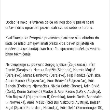
Dodao je kako je uvjeren da će oni koji dobiju priliku nositi
državni dres opravdati poziv i dati sve od sebe na terenu.
Kvalifikacije za Evropsko prvenstvo planirane su u oktobru do
kada će mladi Zmajevi imati priliku kroz devet prijateljskih
mečeva da se uhodaju kao tim i što spremniji dočekaju veoma
bitno takmičenje.
Na okupljanje su pozvani: Sergej Bjelica (Željezničar), Irfan
Ramić (Sarajevo), Hamza Redžić (Sloboda), Nermin Mujkić
(Sarajevo), Murat Demirović (Sarajevo), Filip Pandža (Zrinjski),
Armin Karišik (Željezničar), Emir Brković (Željezničar), Edin
Zengin (Freiburg, Njemačka), Nikola Ćebić (Borac), Adin Brkić
(Čelik), Kerim Salihović (Mladost), Anel Kadrić (LASK, Austrija),
Edin Bajrović (Djurgardens IF, Švedska), Armin Durić (Mjondalen
IF, Norveška), Anes Mašić (Red Bull Salzburg, Austrija), Bajazit
Ergić (Sparta Roterdam, Holandija), Edin Delić (Simmeringer SC,