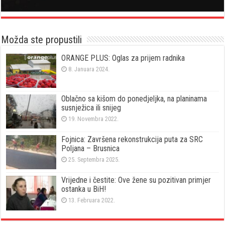
Možda ste propustili
ORANGE PLUS: Oglas za prijem radnika
8. Januara 2024.
Oblačno sa kišom do ponedjeljka, na planinama
susnježica ili snijeg
19. Novembra 2022.
Fojnica: Završena rekonstrukcija puta za SRC
Poljana – Brusnica
25. Septembra 2025.
Vrijedne i čestite: Ove žene su pozitivan primjer
ostanka u BiH!
13. Februara 2022.