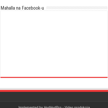
Mahalla na Facebook-u
Implemented by
HudHudPro - Video produkcija