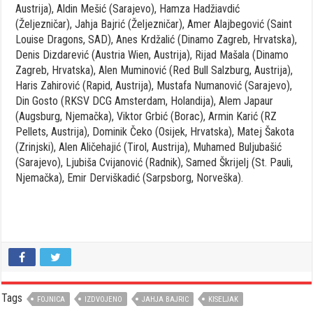
Austrija), Aldin Mešić (Sarajevo), Hamza Hadžiavdić
(Željezničar), Jahja Bajrić (Željezničar), Amer Alajbegović (Saint
Louise Dragons, SAD), Anes Krdžalić (Dinamo Zagreb, Hrvatska),
Denis Dizdarević (Austria Wien, Austrija), Rijad Mašala (Dinamo
Zagreb, Hrvatska), Alen Muminović (Red Bull Salzburg, Austrija),
Haris Zahirović (Rapid, Austrija), Mustafa Numanović (Sarajevo),
Din Gosto (RKSV DCG Amsterdam, Holandija), Alem Japaur
(Augsburg, Njemačka), Viktor Grbić (Borac), Armin Karić (RZ
Pellets, Austrija), Dominik Čeko (Osijek, Hrvatska), Matej Šakota
(Zrinjski), Alen Aličehajić (Tirol, Austrija), Muhamed Buljubašić
(Sarajevo), Ljubiša Cvijanović (Radnik), Samed Škrijelj (St. Pauli,
Njemačka), Emir Derviškadić (Sarpsborg, Norveška).
Tags
FOJNICA
IZDVOJENO
JAHJA BAJRIC
KISELJAK