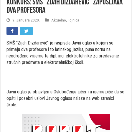
KONKURS: SMŠ “Zijah Dizdarević” zapošljava
dva profesora
9. Januara 2020.
Aktuelno
,
Fojnica
SMŠ “Zijah Dizdarević” je raspisala Javni oglas u kojem se
primaju dva profesora i to latinskog jezika, puna norna na
neodređeno vrijeme te dipl. ing. elektrotehnike za predavanje
stručnih predmeta u elektrotehničkoj školi.
Javni oglas je objavljen u Oslobođenju jučer i u njemu piše da se
opšti i posebni uslovi Javnog oglasa nalaze na web stranici
škole.