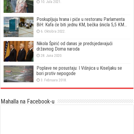
10. Jula 2021.
Poskupljuju hrana i piće u restoranu Parlamenta
BiH: Kafa će biti jednu KM, bečka šnicla 5,5 KM…
6. Oktobra 2022.
Nikola Špirić od danas je predsjedavajući
državnog Doma naroda
28. Juna 2020.
Poplave ne posustaju: I Višnjica u Kiseljaku se
bori protiv nepogode
3. Februara 2018.
Mahalla na Facebook-u