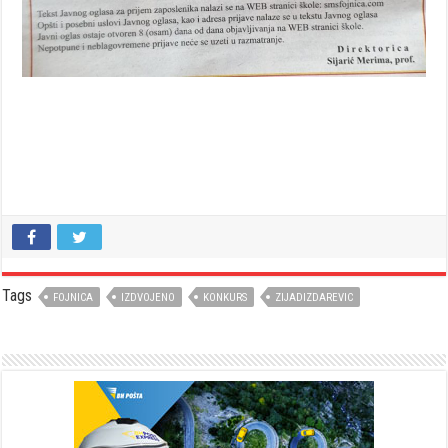
Tags
FOJNICA
IZDVOJENO
KONKURS
ZIJADIZDAREVIC