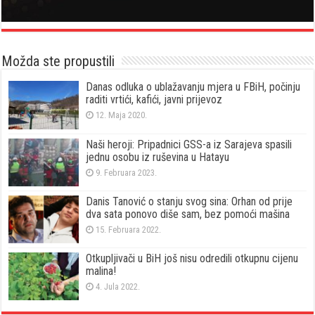
Možda ste propustili
Danas odluka o ublažavanju mjera u FBiH, počinju
raditi vrtići, kafići, javni prijevoz
12. Maja 2020.
Naši heroji: Pripadnici GSS-a iz Sarajeva spasili
jednu osobu iz ruševina u Hatayu
9. Februara 2023.
Danis Tanović o stanju svog sina: Orhan od prije
dva sata ponovo diše sam, bez pomoći mašina
15. Februara 2022.
Otkupljivači u BiH još nisu odredili otkupnu cijenu
malina!
4. Jula 2022.