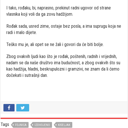
I tako, rođaku, bi, naprasno, prekinut radni ugovor od strane
vlasnika koji voli da ga zovu hadžijom.
Rođak sada, usred zime, ostaje bez posla, a ima suprugu koja ne
radi i malo dijete.
Teško mu je, ali opet se ne žali i govori da će biti bolje.
Zbog ovakvih ljudi kao što je rođak, poštenih, radnih i vrijednih,
nadam se da naše društvo ima budućnost, a zbog ovakvih što su
kao hadžija, hladni, beskrupulozni i gramzivi, ne znam da li ćemo
dočekati i sutrašnji dan.
Tags
FOJNICA
IZDVOJENO
KISELJAK