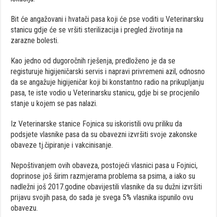
Bit će angažovani i hvatači pasa koji će pse voditi u Veterinarsku
stanicu gdje će se vršiti sterilizacija i pregled životinja na
zarazne bolesti.
Kao jedno od dugoročnih rješenja, predloženo je da se
registuruje higijeničarski servis i napravi privremeni azil, odnosno
da se angažuje higijeničar koji bi konstantno radio na prikupljanju
pasa, te iste vodio u Veterinarsku stanicu, gdje bi se procjenilo
stanje u kojem se pas nalazi.
Iz Veterinarske stanice Fojnica su iskoristili ovu priliku da
podsjete vlasnike pasa da su obavezni izvršiti svoje zakonske
obaveze tj.čipiranje i vakcinisanje.
Nepoštivanjem ovih obaveza, postojeći vlasnici pasa u Fojnici,
doprinose još širim razmjerama problema sa psima, a iako su
nadležni još 2017.godine obavijestili vlasnike da su dužni izvršiti
prijavu svojih pasa, do sada je svega 5% vlasnika ispunilo ovu
obavezu.