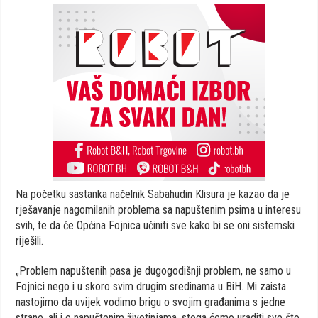
Na početku sastanka načelnik Sabahudin Klisura je kazao da je
rješavanje nagomilanih problema sa napuštenim psima u interesu
svih, te da će Općina Fojnica učiniti sve kako bi se oni sistemski
riješili.
„Problem napuštenih pasa je dugogodišnji problem, ne samo u
Fojnici nego i u skoro svim drugim sredinama u BiH. Mi zaista
nastojimo da uvijek vodimo brigu o svojim građanima s jedne
strane, ali i o napuštenim životinjama, stoga ćemo uraditi sve što