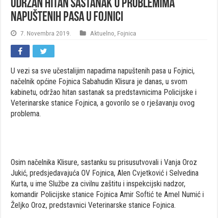
Održan HITAN sastanak o problemima
napuštenih pasa u Fojnici
7. Novembra 2019.
Aktuelno
,
Fojnica
U vezi sa sve učestalijim napadima napuštenih pasa u Fojnici,
načelnik općine Fojnica Sabahudin Klisura je danas, u svom
kabinetu, održao hitan sastanak sa predstavnicima Policijske i
Veterinarske stanice Fojnica, a govorilo se o rješavanju ovog
problema.
Osim načelnika Klisure, sastanku su prisusutvovali i Vanja Oroz
Jukić, predsjedavajuća OV Fojnica, Alen Cvjetković i Selvedina
Kurta, u ime Službe za civilnu zaštitu i inspekcijski nadzor,
komandir Policijske stanice Fojnica Amir Softić te Amel Numić i
Željko Oroz, predstavnici Veterinarske stanice Fojnica.