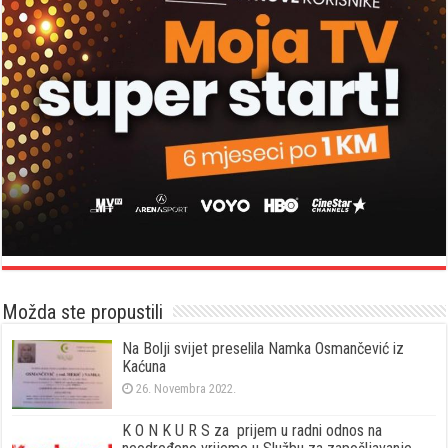
Možda ste propustili
Na Bolji svijet preselila Namka Osmančević iz
Kaćuna
26. Novembra 2022.
K O N K U R S za prijem u radni odnos na