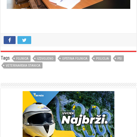
Tags
FOJNICA
IZDVOJENO
OPSTINA FOJNICA
POLICIJA
PSI
VETERINARSKA STANICA