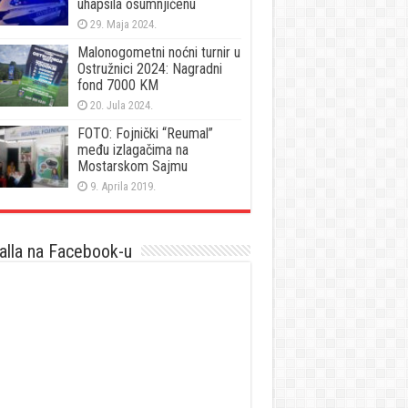
uhapsila osumnjičenu
29. Maja 2024.
Malonogometni noćni turnir u
Ostružnici 2024: Nagradni
fond 7000 KM
20. Jula 2024.
FOTO: Fojnički “Reumal”
među izlagačima na
Mostarskom Sajmu
9. Aprila 2019.
lla na Facebook-u