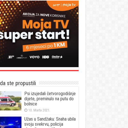
a ste propustili
Psi izujedali četvorogodišnje
dijete, preminulo na putu do
bolnice
10. Marta 2021.
Užas u Sandžaku: Snaha ubila
svoju svekrvu, policija