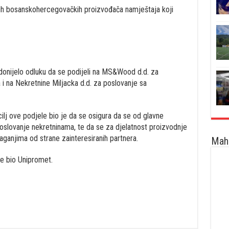
ih bosanskohercegovačkih proizvođača namještaja koji
onijelo odluku da se podijeli na MS&Wood d.d. za
 i na Nekretnine Miljacka d.d. za poslovanje sa
j ove podjele bio je da se osigura da se od glavne
poslovanje nekretninama, te da se za djelatnost proizvodnje
ganjima od strane zainteresiranih partnera.
Maha
je bio Unipromet.