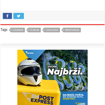
Tags
DZENAZA
FOJNICA
IZDVOJENO
SMRTOVNICA