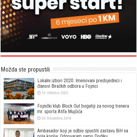
Možda ste propustili
Lokalni izbori 2020: Imenovani predsjednici i
članovi Biračkih odbora u Fojnici
19. Oktobra 2020.
Fojnički klub Block Out bogatiji za novog trenera
mr. sporta Atifa Mujčića
30. Decembra 2018.
Ambasador koji je odbio spustiti zastavu BiH na
pola koplja: Odgovaram samo Dodiku