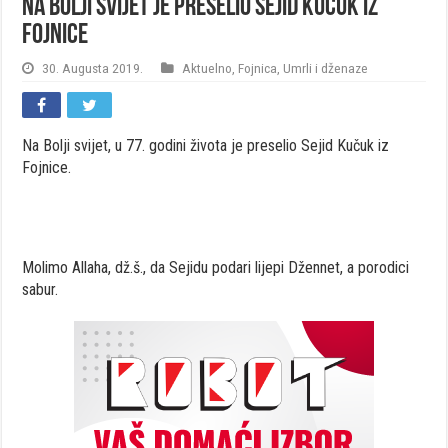
Na Bolji svijet je preselio Sejid Kučuk iz
Fojnice
30. Augusta 2019.
Aktuelno
,
Fojnica
,
Umrli i dženaze
Na Bolji svijet, u 77. godini života je preselio Sejid Kučuk iz
Fojnice.
Molimo Allaha, dž.š., da Sejidu podari lijepi Džennet, a porodici
sabur.