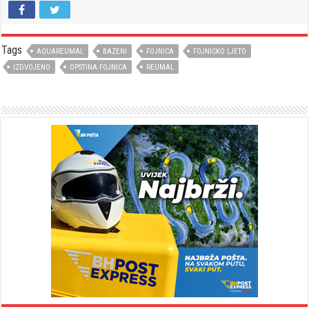
Tags
AQUAREUMAL
BAZENI
FOJNICA
FOJNICKO LJETO
IZDVOJENO
OPSTINA FOJNICA
REUMAL