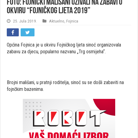
FOTO: Fojnički mališani uživali na zabavi u
okviru “Fojničkog ljeta 2019”
25. Jula 2019.
Aktuelno
,
Fojnica
Općina Fojnica je u okviru Fojničkog ljeta sinoć organizovala
zabavu za djecu, popularno nazvanu „Trg osmijeha“.
Brojni mališani, u pratnji roditelja, sinoć su se došli zabaviti na
fojnčkim bazenima.