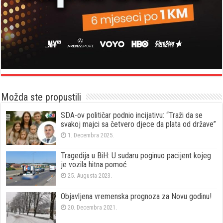
Možda ste propustili
SDA-ov političar podnio incijativu: “Traži da se
svakoj majci sa četvero djece da plata od države”
1. Decembra 2025.
Tragedija u BiH: U sudaru poginuo pacijent kojeg
je vozila hitna pomoć
25. Augusta 2023.
Objavljena vremenska prognoza za Novu godinu!
20. Decembra 2021.