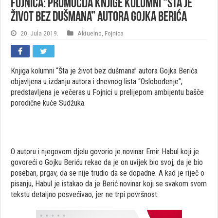
Fojnica: Promocija knjige kolumni “Šta je
život bez dušmana” autora Gojka Berića
20. Jula 2019.
Aktuelno
,
Fojnica
Knjiga kolumni “Šta je život bez dušmana” autora Gojka Berića
objavljena u izdanju autora i dnevnog lista “Oslobođenje”,
predstavljena je večeras u Fojnici u prelijepom ambijentu bašče
porodične kuće Sudžuka.
O autoru i njegovom djelu govorio je novinar Emir Habul koji je
govoreći o Gojku Beriću rekao da je on uvijek bio svoj, da je bio
poseban, prgav, da se nije trudio da se dopadne. A kad je riječ o
pisanju, Habul je istakao da je Berić novinar koji se svakom svom
tekstu detaljno posvećivao, jer ne trpi površnost.