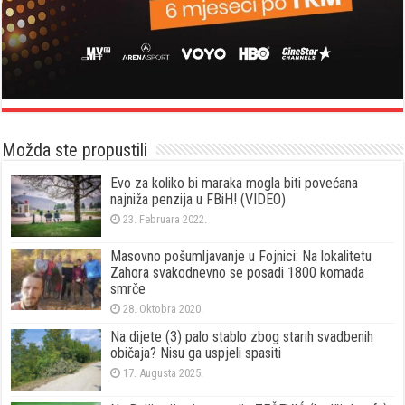
Možda ste propustili
Evo za koliko bi maraka mogla biti povećana
najniža penzija u FBiH! (VIDEO)
23. Februara 2022.
Masovno pošumljavanje u Fojnici: Na lokalitetu
Zahora svakodnevno se posadi 1800 komada
smrče
28. Oktobra 2020.
Na dijete (3) palo stablo zbog starih svadbenih
običaja? Nisu ga uspjeli spasiti
17. Augusta 2025.