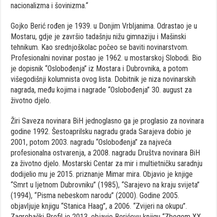
nacionalizma i šovinizma.“
Gojko Berić rođen je 1939. u Donjim Vrbljanima. Odrastao je u
Mostaru, gdje je završio tadašnju nižu gimnaziju i Mašinski
tehnikum. Kao srednjoškolac počeo se baviti novinarstvom.
Profesionalni novinar postao je 1962. u mostarskoj Slobodi. Bio
je dopisnik “Oslobođenja” iz Mostara i Dubrovnika, a potom
višegodišnji kolumnista ovog lista. Dobitnik je niza novinarskih
nagrada, među kojima i nagrade “Oslobođenja” 30. august za
životno djelo.
Žiri Saveza novinara BiH jednoglasno ga je proglasio za novinara
godine 1992. Šestoaprilsku nagradu grada Sarajeva dobio je
2001, potom 2003. nagradu “Oslobođenja” za najveća
profesionalna ostvarenja, a 2008. nagradu Društva novinara BiH
za životno djelo. Mostarski Centar za mir i multietničku saradnju
dodijelio mu je 2015. priznanje Mimar mira. Objavio je knjige
“Smrt u ljetnom Dubrovniku” (1985), “Sarajevo na kraju svijeta”
(1994), “Pisma nebeskom narodu” (2000). Godine 2005.
objavljuje knjigu “Stanica Haag”, a 2006. “Zvijeri na okupu”.
Zagrebački Profil je 2013. objavio Berićevu knjigu “Zbogom XX