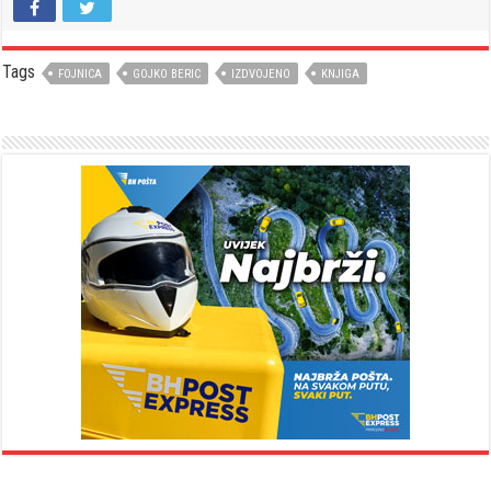
Tags
FOJNICA
GOJKO BERIC
IZDVOJENO
KNJIGA