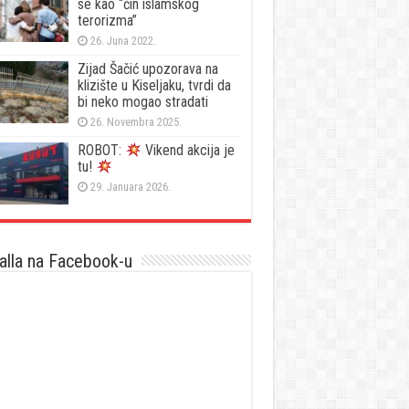
se kao “čin islamskog
terorizma”
26. Juna 2022.
Zijad Šačić upozorava na
klizište u Kiseljaku, tvrdi da
bi neko mogao stradati
26. Novembra 2025.
ROBOT:
Vikend akcija je
tu!
29. Januara 2026.
lla na Facebook-u