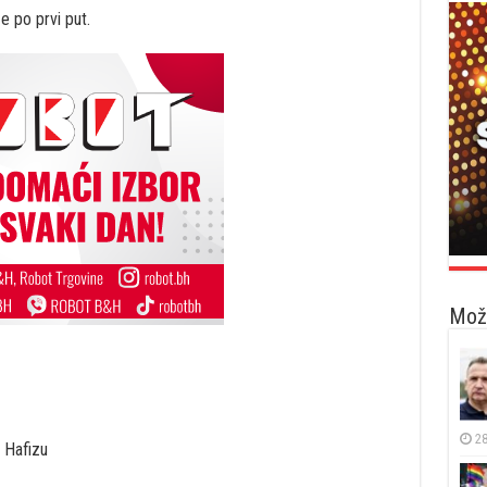
e po prvi put.
Možd
28
 Hafizu