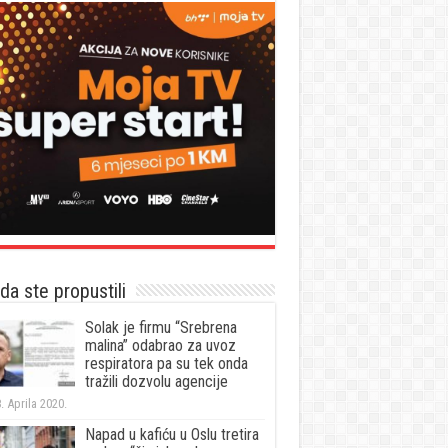
a ste propustili
Solak je firmu “Srebrena
malina” odabrao za uvoz
respiratora pa su tek onda
tražili dozvolu agencije
. Aprila 2020.
Napad u kafiću u Oslu tretira