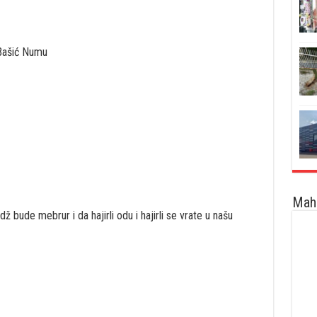
Bašić Numu
Maha
 bude mebrur i da hajirli odu i hajirli se vrate u našu