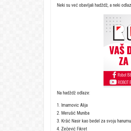
Neki su već obavljali hadždž, a neki odlaz
Na hadždž odlaze:
Imamovic Alija
Merušić Muniba
Kršić Nasir kao bedel za svoju hanumu
Zečević Fikret