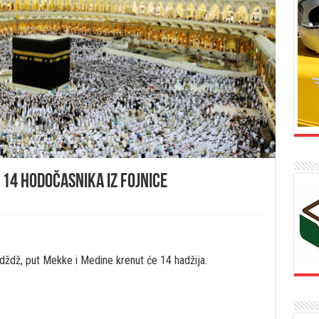
 14 hodočasnika iz Fojnice
dždž, put Mekke i Medine krenut će 14 hadžija.