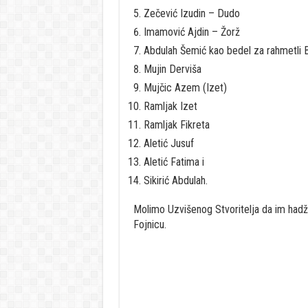
Zečević Izudin – Dudo
Imamović Ajdin – Žorž
Abdulah Šemić kao bedel za rahmetli 
Mujin Derviša
Mujčic Azem (Izet)
Ramljak Izet
Ramljak Fikreta
Aletić Jusuf
Aletić Fatima i
Sikirić Abdulah.
Molimo Uzvišenog Stvoritelja da im hadždž
Fojnicu.