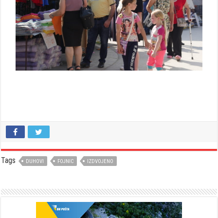
Tags
DUHOVI
FOJNIC
IZDVOJENO