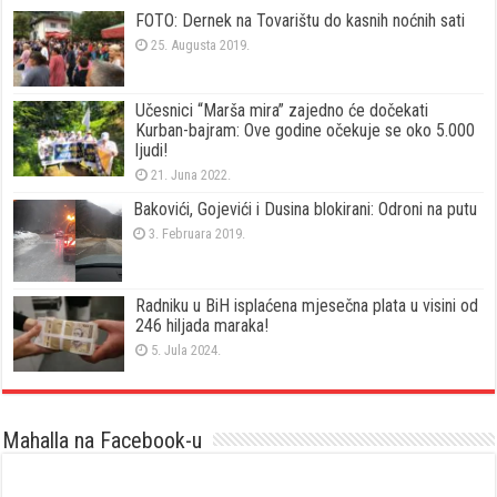
FOTO: Dernek na Tovarištu do kasnih noćnih sati
25. Augusta 2019.
Učesnici “Marša mira” zajedno će dočekati
Kurban-bajram: Ove godine očekuje se oko 5.000
ljudi!
21. Juna 2022.
Bakovići, Gojevići i Dusina blokirani: Odroni na putu
3. Februara 2019.
Radniku u BiH isplaćena mjesečna plata u visini od
246 hiljada maraka!
5. Jula 2024.
Mahalla na Facebook-u