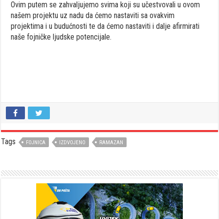
Ovim putem se zahvaljujemo svima koji su učestvovali u ovom
našem projektu uz nadu da ćemo nastaviti sa ovakvim
projektima i u budućnosti te da ćemo nastaviti i dalje afirmirati
naše fojničke ljudske potencijale.
Tags
FOJNICA
IZDVOJENO
RAMAZAN