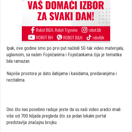
Ipak, ove godine smo po prvi put načinili 50-tak video materijala,
uglavnom, sa našim Fojničanima i Fojničankama čija je tematika
bila ramazan.
Najviše prostora je dato ilahijama i kasidama, predavanjima i
recitalima.
Ono što nas posebno raduje jeste da su naši video uradci imali
više od 700 hiljada pregleda što za jedan lokalni portal
predstavlja značajnu brojku.