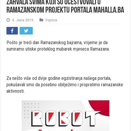
ZAHVALA svima koji su učestvovali u
ramazanskom projektu portala Mahalla.ba
6. Juna 2019.
Fojnica
Pošto je treći dan Ramazanskog bajrama, vrijeme je da
sumiramo utiske proteklog mubarek mjeseca Ramazana.
Za nešto više od dvije godine egzistiranja našega portala,
pokušavali smo da posebno obilježimo i propratimo ramazanske
aktivnosti.