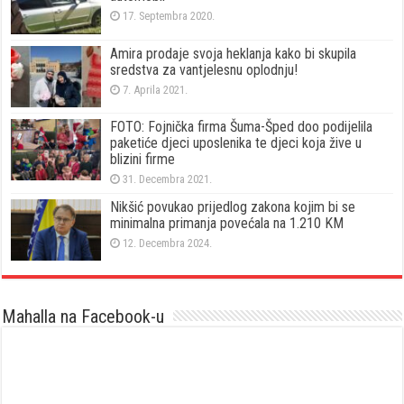
17. Septembra 2020.
Amira prodaje svoja heklanja kako bi skupila
sredstva za vantjelesnu oplodnju!
7. Aprila 2021.
FOTO: Fojnička firma Šuma-Šped doo podijelila
paketiće djeci uposlenika te djeci koja žive u
blizini firme
31. Decembra 2021.
Nikšić povukao prijedlog zakona kojim bi se
minimalna primanja povećala na 1.210 KM
12. Decembra 2024.
Mahalla na Facebook-u