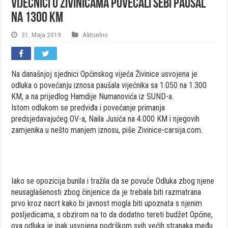
Vijećnici u Živinicama povećali sebi paušal
na 1300 KM
31. Maja 2019.
Aktuelno
Na današnjoj sjednici Općinskog vijeća Živinice usvojena je
odluka o povećanju iznosa paušala vijećnika sa 1.050 na 1.300
KM, a na prijedlog Hamdije Numanovića iz SUND-a.
Istom odlukom se predviđa i povećanje primanja
predsjedavajućeg OV-a, Naila Jusića na 4.000 KM i njegovih
zamjenika u nešto manjem iznosu, piše Zivinice-carsija.com.
Iako se opozicija bunila i tražila da se povuče Odluka zbog njene
neusaglašenosti zbog činjenice da je trebala biti razmatrana
prvo kroz nacrt kako bi javnost mogla biti upoznata s njenim
posljedicama, s obzirom na to da dodatno tereti budžet Općine,
ova odluka je ipak usvojena podrškom svih većih stranaka među