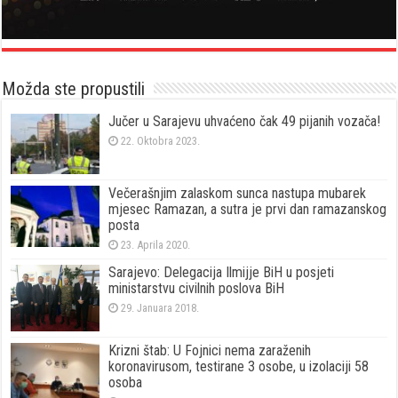
Možda ste propustili
Jučer u Sarajevu uhvaćeno čak 49 pijanih vozača!
22. Oktobra 2023.
Večerašnjim zalaskom sunca nastupa mubarek
mjesec Ramazan, a sutra je prvi dan ramazanskog
posta
23. Aprila 2020.
Sarajevo: Delegacija Ilmijje BiH u posjeti
ministarstvu civilnih poslova BiH
29. Januara 2018.
Krizni štab: U Fojnici nema zaraženih
koronavirusom, testirane 3 osobe, u izolaciji 58
osoba