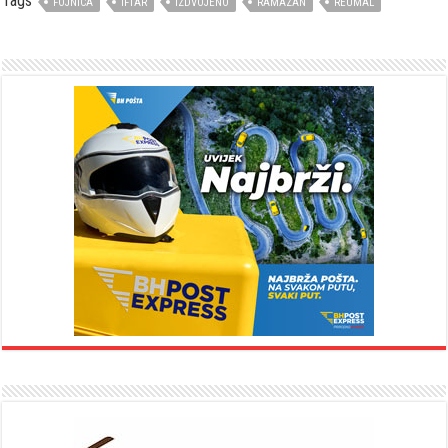
Tags
FOJNICA
IFTAR
IZDVOJENO
RAMAZAN
REUMAL