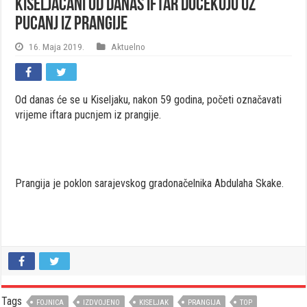
Kiseljačani od danas iftar dočekuju uz
pucanj iz prangije
16. Maja 2019.
Aktuelno
Od danas će se u Kiseljaku, nakon 59 godina, početi označavati
vrijeme iftara pucnjem iz prangije.
Prangija je poklon sarajevskog gradonačelnika Abdulaha Skake.
Tags
FOJNICA
IZDVOJENO
KISELJAK
PRANGIJA
TOP