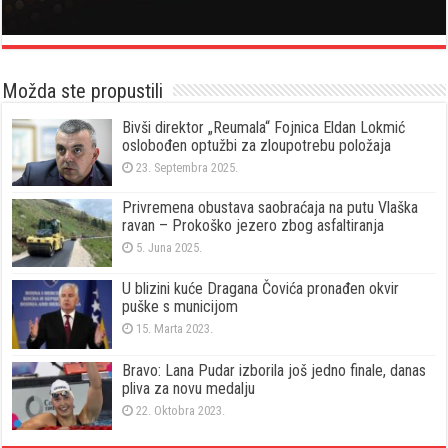
Možda ste propustili
Bivši direktor „Reumala“ Fojnica Eldan Lokmić
oslobođen optužbi za zloupotrebu položaja
23. Septembra 2025.
Privremena obustava saobraćaja na putu Vlaška
ravan – Prokoško jezero zbog asfaltiranja
5. Juna 2025.
U blizini kuće Dragana Čovića pronađen okvir
puške s municijom
15. Marta 2023.
Bravo: Lana Pudar izborila još jedno finale, danas
pliva za novu medalju
22. Oktobra 2023.