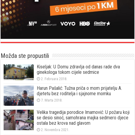
Možda ste propustili
Kiseljak: U Domu zdravlja od danas rade dva
ginekologa tokom cijele sedmice
2. Februara 2018.
Harun Pašalić: Tužna priča o mom prijatelju A.
djetetu bez roditelja i sjajnome momku
7. Marta 2018.
Velika tragedija porodice Imamović: U požaru koji
se desio sinoć, samohrana majka sedmero djece
ostala bez krova nad glavom
2. Novembra 2021.