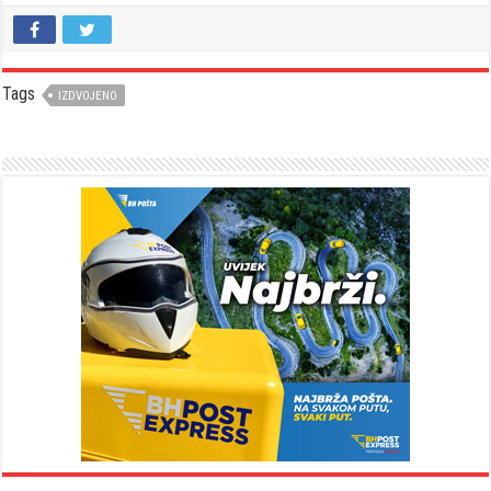
Tags
IZDVOJENO