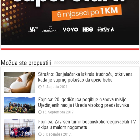
Možda ste propustili
Strašno: Banjalučanka lažirala trudnoću, otkrivena
kada je suprug pokušao da upiše bebu
2. Augusta 2021.
Fojnica: 20. godišnjica pogibije članova misije
Ujedinjenih nacija i Ureda visokog predstavnika
15. Septembra 2017.
Fojnica: Završen turnir bosanskohercegovačkih TV
ekipa u malom nogometu
5. Decembra 2017.