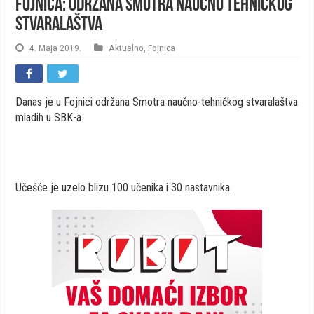
FOJNICA: Održana Smotra naučno tehničkog
stvaralaštva
4. Maja 2019.
Aktuelno
,
Fojnica
Danas je u Fojnici održana Smotra naučno-tehničkog stvaralaštva
mladih u SBK-a.
Učešće je uzelo blizu 100 učenika i 30 nastavnika.