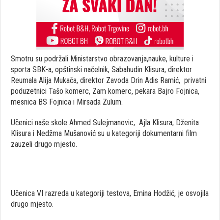
Smotru su podržali Ministarstvo obrazovanja,nauke, kulture i
sporta SBK-a, opštinski načelnik, Sabahudin Klisura, direktor
Reumala Alija Mukača, direktor Zavoda Drin Adis Ramić, privatni
poduzetnici Tašo komerc, Zam komerc, pekara Bajro Fojnica,
mesnica BS Fojnica i Mirsada Zulum.
Učenici naše skole Ahmed Sulejmanovic, Ajla Klisura, Dženita
Klisura i Nedžma Mušanović su u kategoriji dokumentarni film
zauzeli drugo mjesto.
Učenica VI razreda u kategoriji testova, Emina Hodžić, je osvojila
drugo mjesto.