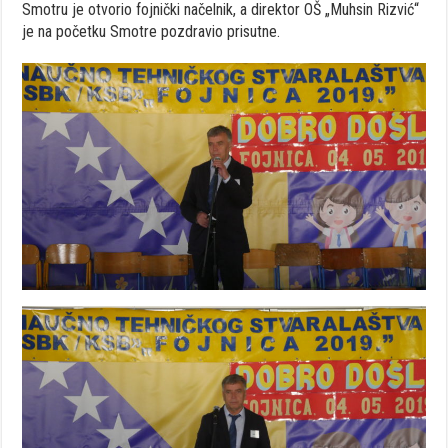
Smotru je otvorio fojnički načelnik, a direktor OŠ „Muhsin Rizvić“
je na početku Smotre pozdravio prisutne.