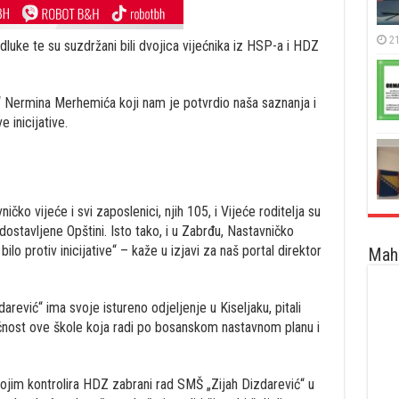
21
luke te su suzdržani bili dvojica vijećnika iz HSP-a i HDZ
1“ Nermina Merhemića koji nam je potvrdio naša saznanja i
 inicijative.
čko vijeće i svi zaposlenici, njih 105, i Vijeće roditelja su
u dostavljene Opštini. Isto tako, i u Zabrđu, Nastavničko
bilo protiv inicijative“ – kaže u izjavi za naš portal direktor
Maha
ević“ ima svoje istureno odjeljenje u Kiseljaku, pitali
nost ove škole koja radi po bosanskom nastavnom planu i
ojim kontrolira HDZ zabrani rad SMŠ „Zijah Dizdarević“ u