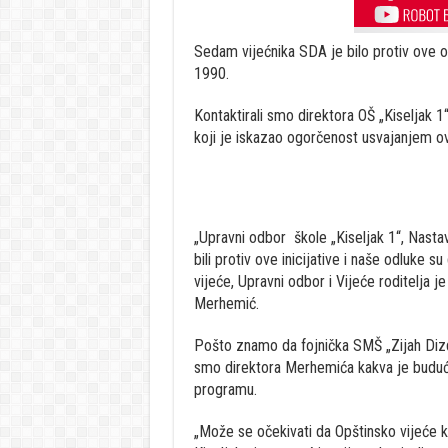
Sedam vijećnika SDA je bilo protiv ove od
1990.
Kontaktirali smo direktora OŠ „Kiseljak 
koji je iskazao ogorčenost usvajanjem ove
„Upravni odbor škole „Kiseljak 1“, Nastavni
bili protiv ove inicijative i naše odluke s
vijeće, Upravni odbor i Vijeće roditelja je 
Merhemić.
Pošto znamo da fojnička SMŠ „Zijah Dizdar
smo direktora Merhemića kakva je buduć
programu.
„Može se očekivati da Opštinsko vijeće k