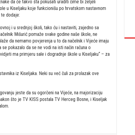
znake da će takvo šta pokušati uraditi čime bi željeli
kole u Kiseljaku koje funkcionišu po hrvatskom nastavnom
 te dodaje:
noj i u srednjoj školi, tako ću i nastaviti, zajedno sa
Načelnik Mišurić pomaže svake godine naše škole, ne
laže da nemamo povjerenja u to da načelnik i Vijeće imaju
se pokazalo da se ne vodi na isti način računa o
djeti ma primjeru sale i dogradnje škole u Kiseljaku“ – za
astavnika iz Kiseljaka. Neki su već čuli za prolazak ove
govanju jeste da su ogorčeni na Vijeće, na majorizaciju
, nakon što je TV KISS postala TV Herceg Bosne, i Kiseljak
alom.