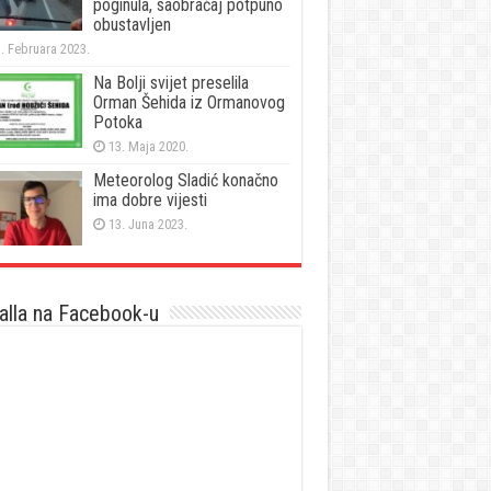
poginula, saobraćaj potpuno
obustavljen
. Februara 2023.
Na Bolji svijet preselila
Orman Šehida iz Ormanovog
Potoka
13. Maja 2020.
Meteorolog Sladić konačno
ima dobre vijesti
13. Juna 2023.
lla na Facebook-u