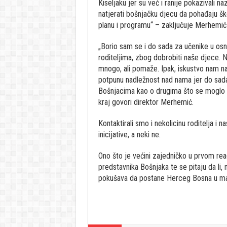
Kiseljaku jer su već i ranije pokazivali na
natjerati bošnjačku djecu da pohađaju š
planu i programu“ – zaključuje Merhemić
„Borio sam se i do sada za učenike u osnov
roditeljima, zbog dobrobiti naše djece. 
mnogo, ali pomaže. Ipak, iskustvo nam na
potpunu nadležnost nad nama jer do sada 
Bošnjacima kao o drugima što se moglo vi
kraj govori direktor Merhemić.
Kontaktirali smo i nekolicinu roditelja i n
inicijative, a neki ne.
Ono što je većini zajedničko u prvom rea
predstavnika Bošnjaka te se pitaju da li
pokušava da postane Herceg Bosna u m