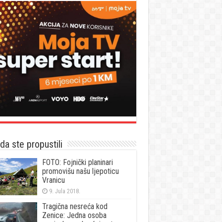
a ste propustili
FOTO: Fojnički planinari
promovišu našu ljepoticu
Vranicu
9. Jula 2018.
Tragična nesreća kod
Zenice: Jedna osoba