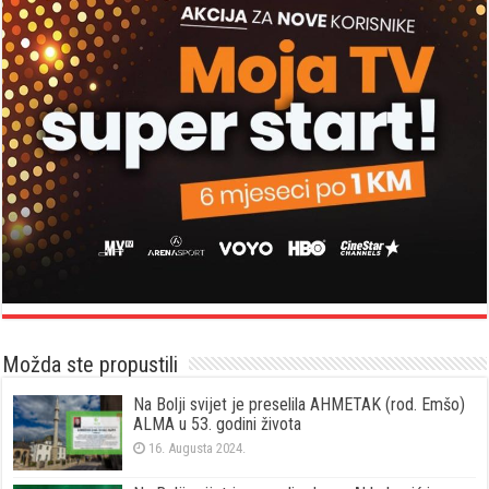
Možda ste propustili
Na Bolji svijet je preselila AHMETAK (rod. Emšo)
ALMA u 53. godini života
16. Augusta 2024.