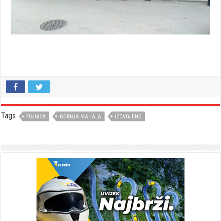
Tags
FOJNICA
GORNJA MAHALA
IZDVOJENO