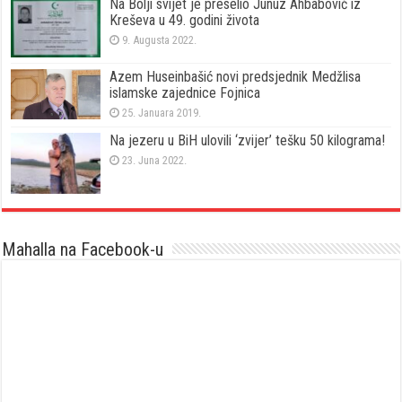
Na Bolji svijet je preselio Junuz Ahbabović iz
Kreševa u 49. godini života
9. Augusta 2022.
Azem Huseinbašić novi predsjednik Medžlisa
islamske zajednice Fojnica
25. Januara 2019.
Na jezeru u BiH ulovili ‘zvijer’ tešku 50 kilograma!
23. Juna 2022.
Mahalla na Facebook-u