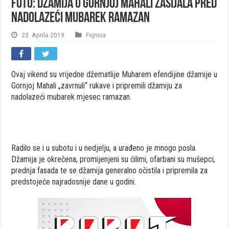
FOTO: Džamija u Gornjoj Mahali zasijala pred
nadolazeći mubarek ramazan
23. Aprila 2019.
Fojnica
Ovaj vikend su vrijedne džematlije Muharem efendijine džamije u
Gornjoj Mahali „zavrnuli“ rukave i pripremili džamiju za
nadolazeći mubarek mjesec ramazan.
Radilo se i u subotu i u nedjelju, a urađeno je mnogo posla.
Džamija je okrečena, promijenjeni su ćilimi, ofarbani su mušepci,
prednja fasada te se džamija generalno očistila i pripremila za
predstojeće najradosnije dane u godini.