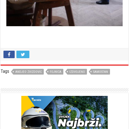
Tags
ANDJEO ZVIZDOVIC
FOJNICA
IZDVOJENO
SAMOSTAN