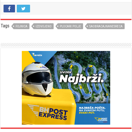
Tags
FOJNICA
IZDVOJENO
PLOCARI POLJE
SAOBRACAJNANESRECA