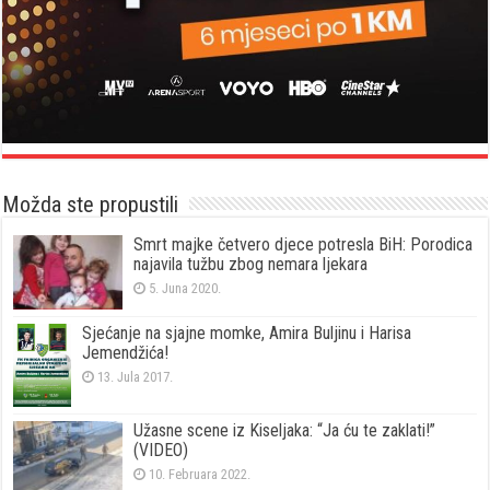
Možda ste propustili
Smrt majke četvero djece potresla BiH: Porodica
najavila tužbu zbog nemara ljekara
5. Juna 2020.
Sjećanje na sjajne momke, Amira Buljinu i Harisa
Jemendžića!
13. Jula 2017.
Užasne scene iz Kiseljaka: “Ja ću te zaklati!”
(VIDEO)
10. Februara 2022.