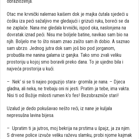
obrazloženja.
Otac me krvnički nalemao kaišem dok je majka ćutala sjedeći u
ćošku iza peći sažaljivo me gledajući i grizući ruku, boreći se da
ne zaplače. Nana me gledala krvnički, ispod oka, naslonjena na
dovratak iznad peći. Nisu me boljele batine, navikao sam bio na
njih. Boljelo me to što nisam znao zašto sam ih dobio. A saznao
sam ubrzo. Jednog jutra dok sam još bio pod jorganom,
probudila me nanina galama iz ganjka. Tako smo zvali veliku
prostoriju u kojoj smo boravili preko dana. To je ujedno bila i
najveća prostorija u kući.
– Nek’ si se ti najeo poguzijo stara- gromila je nana. – Djeca
gladna, ali neka, ne trebaju oni ni jesti. Pratim ja tebe, ima vakta.
Nisi ti od Božije milosti rumen k’o fes! Bezobrazniče stari!
Uzalud je dedo pokušavao nešto reći, iz nane je kuljala
nepresušna lavina bijesa.
– Upratim ti ja jutros, moj bekrija na prstima u špajz, ja za njim.
S drvene police izvuče veliku raževu slamku, probi njome kajmak