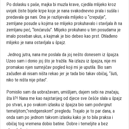
Po dolasku s paše, majka bi muzla krave, cjedila mlijeko kroz
uvijek čiste bijele krpe koje je nana svakodnevno prala i sušila i
predavala ga nani. Ona je razlijevala mlijeko u “crepulje”,
zemljane posude u kojima se mlijeko prokuhavalo i stavljala ih na
zemljanu peć, “lonćarušu”. Mlijeko prokuhano u tim posudama je
imalo poseban ukus, a kajmak je bio debeo kao prst. Ohlađeno
mlijeko je nana ostavljala u špajz.
Jednog jutra, nana me poslala da joj nešto donesem iz špajza.
Uzeo sam i donio joj što je tražila. Na izlazu iz špajza, nije mi
promakao njen sumnjičav pogled koji mi je uputila. Bio sam
začuđen ali nisam ništa rekao jer je tada bio takav običaj, “šuti,
niko te ništa nije pitao”.
Pomislio sam da uobražavam, umišljam, dajem sebi na značaju,
šta li?! Nana me kao najstarijeg od djece sve češće slala u špajz
po stvari, a po svakom izlasku iz špajza bio sam podvrgnut
temeljitom,”rendgenskom” pregledu. Trajalo je to par dana, a
onda sam po jednom takvom izlasku kako je to bila praksa i
običaj tog vremena dobio batine. Dobre i temeljite a bez