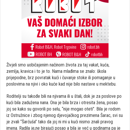
Živjeli smo uobičajenim načinom života za taj vakat, kuća,
zemlja, kravica i to je to. Nama mlađima se znalo: škola
prijepodne, brz povratak kući i čuvanje stoke ili pomaganje u
poslovima na njivi i oko kuće kad nije bilo nastave u mektebu.
Roditelji su takođe bili na njivama ili u štali, dok je za poslove po
kući bila zadužena nana. Ona je bila brza i otresita žena, posao
joj se kako su govorili po selu, “nije mogao oteti”. Bila je rodom
iz Ostružnice i zbog njenog djevojačkog prezimena Šarac, svi su
je zvali “Šarćuša” tako da joj ni mi u kući nismo znali pravog
imena. Radila je,ne birajući posao a bila je već u godinama pa je