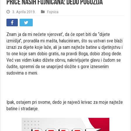
Priče naših Fojničana: Dedo poguzija
3. Aprila 2019.
Fojnica
Znam ja da mi nećete vjerovat’, da će opet biti da “dijete
izmišlja”, proradila mi mašta, haluciniram, što su ustvari sve blaži
izrazi za dijete koje laže, ali ja sam najteže batine u djetinjstvu i
to one koje sam dobio gratis, na pravdi Boga, dobio zbog dede.
Već vas vidim kako dižete obrvu, nakrivljujete glavu i čudom se
čudite, spremni da se unaprijed složite s gore iznesenim
sudovima o meni.
Ipak, ostajem pri svome, dedo je najveći krivac za moje najteže
batine i stradanje.