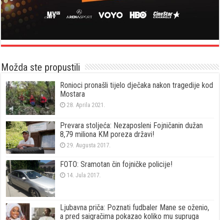
Možda ste propustili
Ronioci pronašli tijelo dječaka nakon tragedije kod
Mostara
28. Aprila 2021.
Prevara stoljeća: Nezaposleni Fojničanin dužan
8,79 miliona KM poreza državi!
29. Augusta 2017.
FOTO: Sramotan čin fojničke policije!
14. Jula 2017.
Ljubavna priča: Poznati fudbaler Mane se oženio,
a pred saigračima pokazao koliko mu supruga