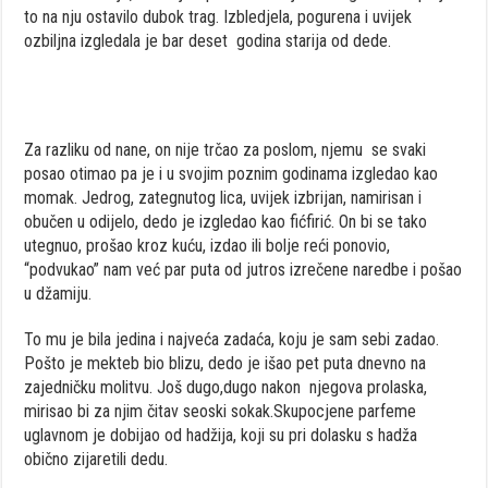
to na nju ostavilo dubok trag. Izbledjela, pogurena i uvijek
ozbiljna izgledala je bar deset godina starija od dede.
Za razliku od nane, on nije trčao za poslom, njemu se svaki
posao otimao pa je i u svojim poznim godinama izgledao kao
momak. Jedrog, zategnutog lica, uvijek izbrijan, namirisan i
obučen u odijelo, dedo je izgledao kao fićfirić. On bi se tako
utegnuo, prošao kroz kuću, izdao ili bolje reći ponovio,
“podvukao” nam već par puta od jutros izrečene naredbe i pošao
u džamiju.
To mu je bila jedina i najveća zadaća, koju je sam sebi zadao.
Pošto je mekteb bio blizu, dedo je išao pet puta dnevno na
zajedničku molitvu. Još dugo,dugo nakon njegova prolaska,
mirisao bi za njim čitav seoski sokak.Skupocjene parfeme
uglavnom je dobijao od hadžija, koji su pri dolasku s hadža
obično zijaretili dedu.