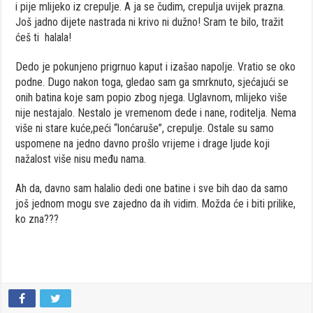
i pije mlijeko iz crepulje. A ja se čudim, crepulja uvijek prazna.
Još jadno dijete nastrada ni krivo ni dužno! Sram te bilo, tražit
ćeš ti halala!
Dedo je pokunjeno prigrnuo kaput i izašao napolje. Vratio se oko
podne. Dugo nakon toga, gledao sam ga smrknuto, sjećajući se
onih batina koje sam popio zbog njega. Uglavnom, mlijeko više
nije nestajalo. Nestalo je vremenom dede i nane, roditelja. Nema
više ni stare kuće,peći “lonćaruše”, crepulje. Ostale su samo
uspomene na jedno davno prošlo vrijeme i drage ljude koji
nažalost više nisu među nama.
Ah da, davno sam halalio dedi one batine i sve bih dao da samo
još jednom mogu sve zajedno da ih vidim. Možda će i biti prilike,
ko zna???