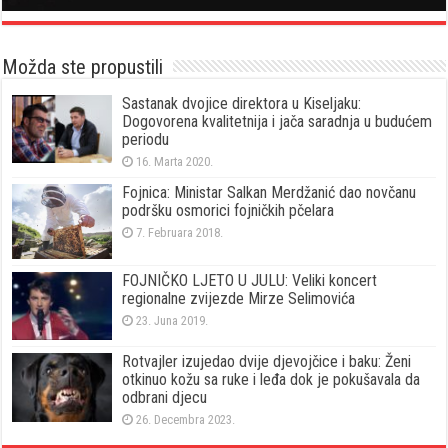
Možda ste propustili
Sastanak dvojice direktora u Kiseljaku:
Dogovorena kvalitetnija i jača saradnja u budućem
periodu
16. Marta 2020.
Fojnica: Ministar Salkan Merdžanić dao novčanu
podršku osmorici fojničkih pčelara
7. Februara 2018.
FOJNIČKO LJETO U JULU: Veliki koncert
regionalne zvijezde Mirze Selimovića
23. Juna 2019.
Rotvajler izujedao dvije djevojčice i baku: Ženi
otkinuo kožu sa ruke i leđa dok je pokušavala da
odbrani djecu
26. Decembra 2023.