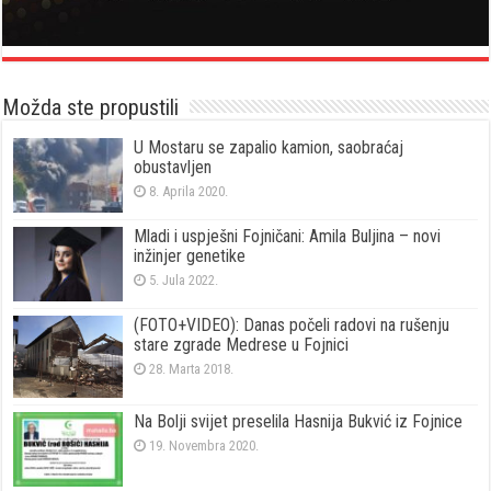
Možda ste propustili
U Mostaru se zapalio kamion, saobraćaj
obustavljen
8. Aprila 2020.
Mladi i uspješni Fojničani: Amila Buljina – novi
inžinjer genetike
5. Jula 2022.
(FOTO+VIDEO): Danas počeli radovi na rušenju
stare zgrade Medrese u Fojnici
28. Marta 2018.
Na Bolji svijet preselila Hasnija Bukvić iz Fojnice
19. Novembra 2020.