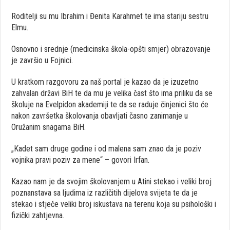
Roditelji su mu Ibrahim i Đenita Karahmet te ima stariju sestru
Elmu.
Osnovno i srednje (medicinska škola-opšti smjer) obrazovanje
je završio u Fojnici.
U kratkom razgovoru za naš portal je kazao da je izuzetno
zahvalan državi BiH te da mu je velika čast što ima priliku da se
školuje na Evelpidon akademiji te da se raduje činjenici što će
nakon završetka školovanja obavljati časno zanimanje u
Oružanim snagama BiH.
„Kadet sam druge godine i od malena sam znao da je poziv
vojnika pravi poziv za mene“ – govori Irfan.
Kazao nam je da svojim školovanjem u Atini stekao i veliki broj
poznanstava sa ljudima iz različitih dijelova svijeta te da je
stekao i stječe veliki broj iskustava na terenu koja su psihološki i
fizički zahtjevna.