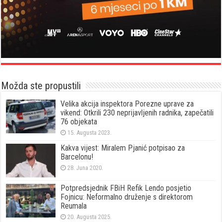
Možda ste propustili
Velika akcija inspektora Porezne uprave za
vikend: Otkrili 230 neprijavljenih radnika, zapečatili
76 objekata
15. Augusta 2023.
Kakva vijest: Miralem Pjanić potpisao za
Barcelonu!
28. Juna 2020.
Potpredsjednik FBiH Refik Lendo posjetio
Fojnicu: Neformalno druženje s direktorom
Reumala
20. Augusta 2025.