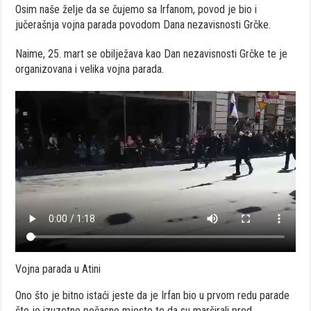
Osim naše želje da se čujemo sa Irfanom, povod je bio i
jučerašnja vojna parada povodom Dana nezavisnosti Grčke.
Naime, 25. mart se obilježava kao Dan nezavisnosti Grčke te je
organizovana i velika vojna parada.
Vojna parada u Atini
Ono što je bitno istaći jeste da je Irfan bio u prvom redu parade
što je izuzetno počasno mjesto te da su marširali pred