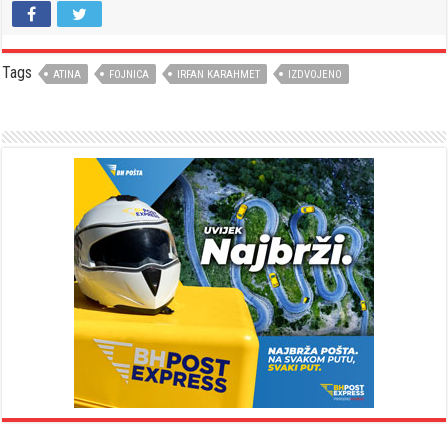
Tags
ATINA
FOJNICA
IRFAN KARAHMET
IZDVOJENO