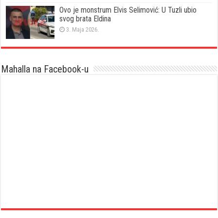
Ovo je monstrum Elvis Selimović: U Tuzli ubio
svog brata Eldina
3. Maja 2026.
Mahalla na Facebook-u