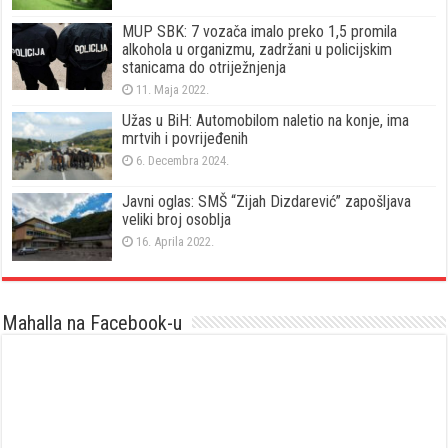
MUP SBK: 7 vozača imalo preko 1,5 promila
alkohola u organizmu, zadržani u policijskim
stanicama do otriježnjenja
11. Maja 2022.
Užas u BiH: Automobilom naletio na konje, ima
mrtvih i povrijeđenih
6. Decembra 2024.
Javni oglas: SMŠ “Zijah Dizdarević” zapošljava
veliki broj osoblja
16. Aprila 2022.
Mahalla na Facebook-u