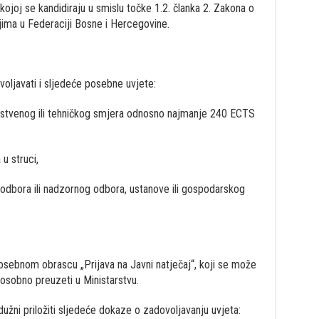
kojoj se kandidiraju u smislu točke 1.2. članka 2. Zakona o
jima u Federaciji Bosne i Hercegovine.
voljavati i sljedeće posebne uvjete:
vstvenog ili tehničkog smjera odnosno najmanje 240 ECTS
u struci,
 odbora ili nadzornog odbora, ustanove ili gospodarskog
osebnom obrascu „Prijava na Javni natječaj“, koji se može
 osobno preuzeti u Ministarstvu.
dužni priložiti sljedeće dokaze o zadovoljavanju uvjeta: