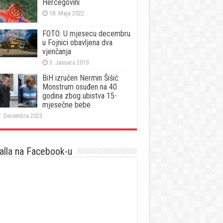
Hercegovini
18. Maja 2022.
FOTO: U mjesecu decembru
u Fojnici obavljena dva
vjenčanja
3. Januara 2019.
BiH izručen Nermin Šišić:
Monstrum osuđen na 40
godina zbog ubistva 15-
mjesečne bebe
. Decembra 2023.
lla na Facebook-u