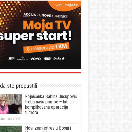
a ste propustili
Fojničanka Sabina Jusupović
treba našu pomoć – hitna i
komplikovana operacija
tumora
 Januara 2026.
Novi zemljotres u Bosni i