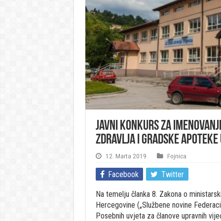
Javni konkurs za imenovanj
zdravlja i Gradske apoteke 
12. Marta 2019.
Fojnica
Facebook
Twitter
Na temelju članka 8. Zakona o ministarsk
Hercegovine („Službene novine Federacije
Posebnih uvjeta za članove upravnih vije