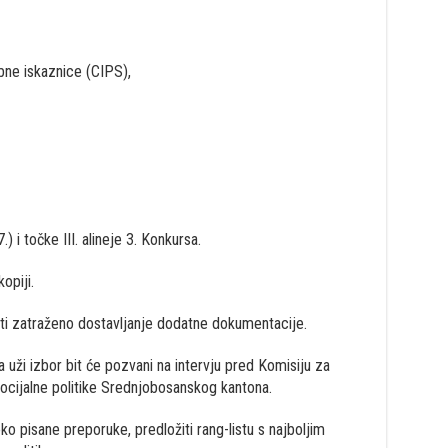
obne iskaznice (CIPS),
i 7.) i točke III. alineje 3. Konkursa.
opiji.
iti zatraženo dostavljanje dodatne dokumentacije.
za uži izbor bit će pozvani na intervju pred Komisiju za
socijalne politike Srednjobosanskog kantona.
ko pisane preporuke, predložiti rang-listu s najboljim