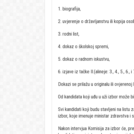
1. biografija,
2. uvjerenje o državljanstvu ili kopija os
3. rodni list,
4. dokaz o školskoj spremi,
5. dokaz o radnom iskustvu,
6. izjave iz tačke II.(alineje: 3., 4., 5., 6., 
Dokazi se prilažu u originalu ili ovjerenoj k
Od kandidata koji uđu u uži izbor može b
Svi kandidati koji budu stavljeni na listu 
izbor, koje imenuje ministar zdravstva i 
Nakon intervjua Komisija za izbor će, pre