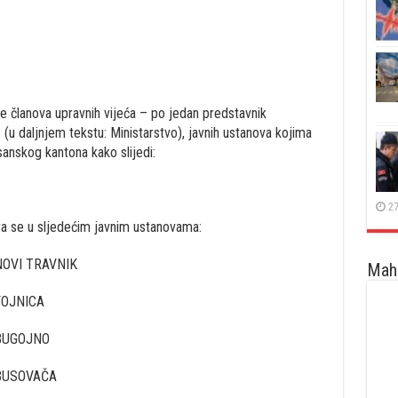
e članova upravnih vijeća – po jedan predstavnik
e (u daljnjem tekstu: Ministarstvo), javnih ustanova kojima
anskog kantona kako slijedi:
27
ra se u sljedećim javnim ustanovama:
OVI TRAVNIK
Maha
FOJNICA
BUGOJNO
BUSOVAČA