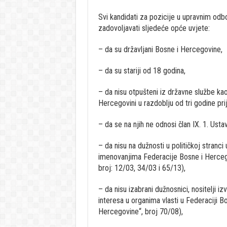
Svi kandidati za pozicije u upravnim od
zadovoljavati sljedeće opće uvjete:
– da su državljani Bosne i Hercegovine,
– da su stariji od 18 godina,
– da nisu otpušteni iz državne službe kao 
Hercegovini u razdoblju od tri godine pri
– da se na njih ne odnosi član IX. 1. Ust
– da nisu na dužnosti u političkoj stranci
imenovanjima Federacije Bosne i Herceg
broj: 12/03, 34/03 i 65/13),
– da nisu izabrani dužnosnici, nositelji iz
interesa u organima vlasti u Federaciji 
Hercegovine“, broj 70/08),