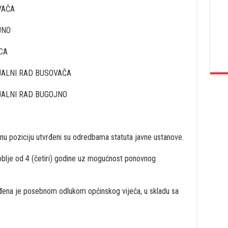
VAČA
JNO
CA
JALNI RAD BUSOVAČA
JALNI RAD BUGOJNO
enu poziciju utvrđeni su odredbama statuta javne ustanove.
oblje od 4 (četiri) godine uz mogućnost ponovnog
đena je posebnom odlukom općinskog vijeća, u skladu sa