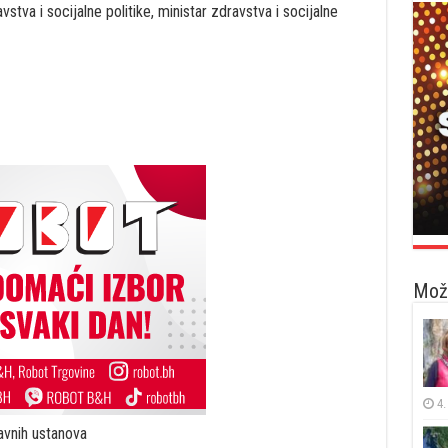
stva i socijalne politike, ministar zdravstva i socijalne
Možd
4.
avnih ustanova