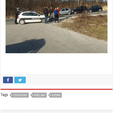
Tags
IZDVOJENO
KISELJAK
SUDAR