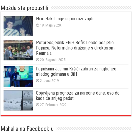
Možda ste propustili
Ni metak ih nije uspio razdvojiti
18. Maja 2020.
Potpredsjednik FBiH Refik Lendo posjetio
Fojnicu: Neformalno druženje s direktorom
Reumala
20. Augusta 2025.
Fojničanin Jasmin Kršić izabran za najboljeg
mladog golmana u BiH
2. Juna 2019.
Objavljena prognoza za naredne dane, evo do
kada će snijeg padati
27. Februara 2022.
Mahalla na Facebook-u