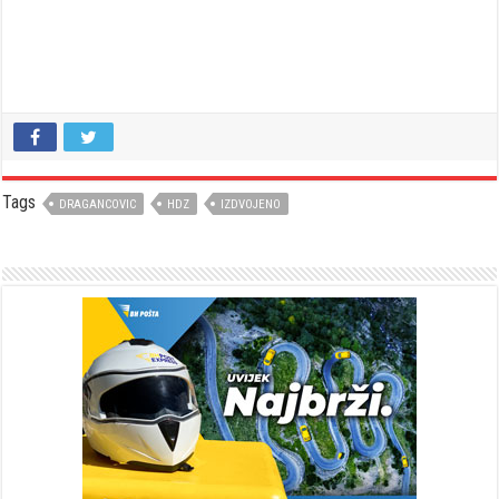
Tags
DRAGANCOVIC
HDZ
IZDVOJENO