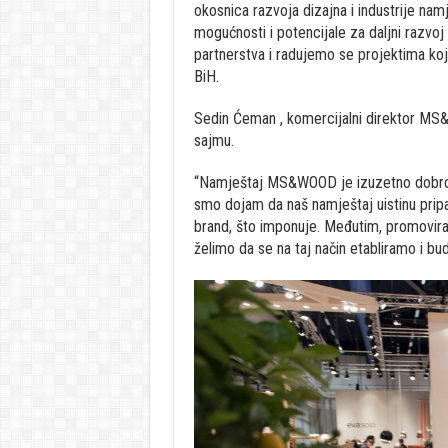
okosnica razvoja dizajna i industrije nam
mogućnosti i potencijale za daljni razvo
partnerstva i radujemo se projektima ko
BiH.
Sedin Ćeman , komercijalni direktor MS&
sajmu.
“Namještaj MS&WOOD je izuzetno dobro pr
smo dojam da naš namještaj uistinu pripad
brand, što imponuje. Međutim, promovira
želimo da se na taj način etabliramo i b