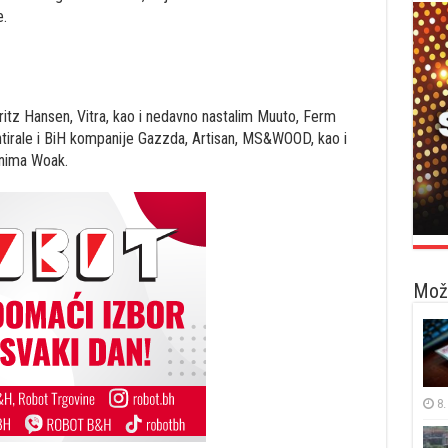
e.
tz Hansen, Vitra, kao i nedavno nastalim Muuto, Ferm
tirale i BiH kompanije Gazzda, Artisan, MS&WOOD, kao i
enima Woak.
Možd
8.