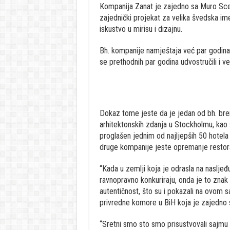
Kompanija Zanat je zajedno sa Muro Scen
zajednički projekat za velika švedska im
iskustvo u mirisu i dizajnu.
Bh. kompanije namještaja već par godina 
se prethodnih par godina udvostručili i ve
Dokaz tome jeste da je jedan od bh. br
arhitektonskih zdanja u Stockholmu, kao 
proglašen jednim od najljepših 50 hotela 
druge kompanije jeste opremanje restor
“Kada u zemlji koja je odrasla na nasljeđ
ravnopravno konkuriraju, onda je to znak d
autentičnost, što su i pokazali na ovom s
privredne komore u BiH koja je zajedno
“Sretni smo sto smo prisustvovali sajmu