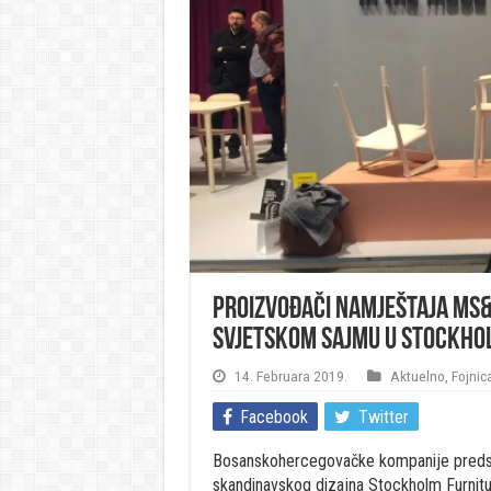
Proizvođači namještaja MS&
svjetskom sajmu u Stockho
14. Februara 2019.
Aktuelno
,
Fojnic
Facebook
Twitter
Bosanskohercegovačke kompanije predst
skandinavskog dizajna Stockholm Furnitur