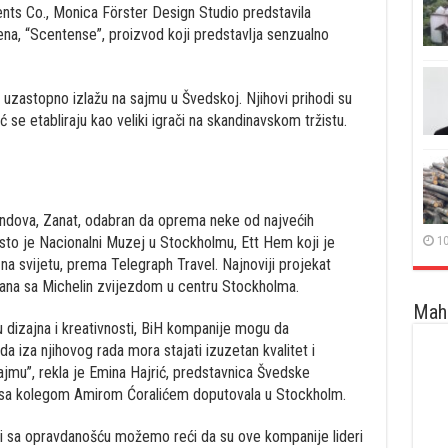
ts Co., Monica Förster Design Studio predstavila
ena, “Scentense”, proizvod koji predstavlja senzualno
uzastopno izlažu na sajmu u Švedskoj. Njihovi prihodi su
ć se etabliraju kao veliki igrači na skandinavskom tržistu.
endova, Zanat, odabran da oprema neke od najvećih
10
sto je Nacionalni Muzej u Stockholmu, Ett Hem koji je
na svijetu, prema Telegraph Travel. Najnoviji projekat
ana sa Michelin zvijezdom u centru Stockholma.
Maha
u dizajna i kreativnosti, BiH kompanije mogu da
a iza njihovog rada mora stajati izuzetan kvalitet i
ajmu”, rekla je Emina Hajrić, predstavnica Švedske
 sa kolegom Amirom Ćoralićem doputovala u Stockholm.
 i sa opravdanošću možemo reći da su ove kompanije lideri