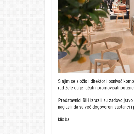
S njim se složio i direktor i osnivač kom
rad žele dalje jačati i promovisati potenci
Predstavnici BiH izrazili su zadovoljstvo
naglasili da su već dogovoreni sastanci i
klix.ba