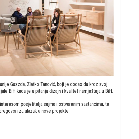
panije Gazzda, Zlatko Tanović, koji je dodao da kroz svoj
jale BiH kada je u pitanju dizajn i kvalitet namještaja u BiH.
 interesom posjetitelja sajma i ostvarenim sastancima, te
 pregovori za ulazak u nove projekte.