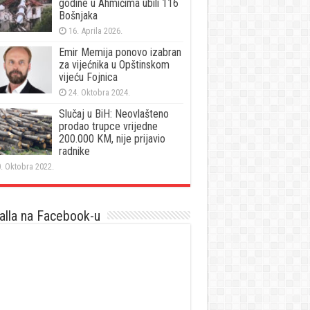
godine u Ahmićima ubili 116
Bošnjaka
16. Aprila 2026.
Emir Memija ponovo izabran
za vijećnika u Opštinskom
vijeću Fojnica
24. Oktobra 2024.
Slučaj u BiH: Neovlašteno
prodao trupce vrijedne
200.000 KM, nije prijavio
radnike
. Oktobra 2022.
lla na Facebook-u