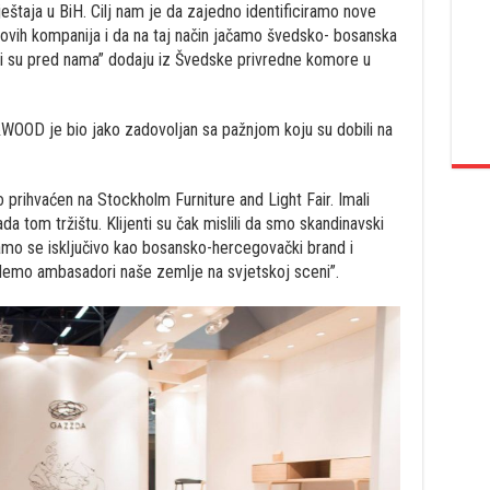
ještaja u BiH. Cilj nam je da zajedno identificiramo nove
j ovih kompanija i da na taj način jačamo švedsko- bosanska
ji su pred nama” dodaju iz Švedske privredne komore u
WOOD je bio jako zadovoljan sa pažnjom koju su dobili na
ihvaćen na Stockholm Furniture and Light Fair. Imali
a tom tržištu. Klijenti su čak mislili da smo skandinavski
mo se isključivo kao bosansko-hercegovački brand i
udemo ambasadori naše zemlje na svjetskoj sceni”.