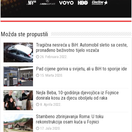
Možda ste propustili
Tragična nesreća u BiH: Automobil sletio sa ceste,
pronađeno beživotno tijelo vozača
26. Februara 2022.
Pad cijene goriva u svijetu, ali u BiH to sporije ide
15. Marta 2020.
Nejla Beba, 10-godišnja djevojčica iz Fojnice
donirala kosu za djecu oboljelu od raka
8. Aprila 2022.
Stambeno zbrinjavanja Roma: U toku
rekonstrukcija osam kuća u Fojnici
17. Jula 2020.