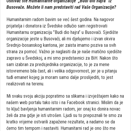
Osnivač ste Humanitarne organizacije „Budi dio hajra“ iz
Busovače. Možete li nam predstaviti rad Vaše Organizacije?
Humanitarnim radom bavim se već šest godina. Na nagovor
prijatelja i donatora iz Švedske odlučio sam registrovati
Humanitarnu organizaciju ”Budi dio hajra” u Busovači. Sjedište
organizacije jeste u Busovači, ali mi djelujemo i izvan okvira
Srednjo-bosanskog kantona, jer zaista imamo poziva sa svih
strana za pomoć. Važno je naglasiti da je naše matično sjedište
zapravo u Švedskoj, a mi smo predstavnici za BiH. Nakon što
sam izabran za predsjednika organizacije, to je za mene
istovremeno bila čast, ali i velika odgovornost, jer je u pitanju
tuđi emanet kojeg ja moram samo dalje proslijediti, to jest
realizovati na terenu.
Mi svaku svoju akciju popratimo sa slikama i izvještajem kako na
našem web portalu tako isto i na Facebook stranici. Mislim da je
to ključ bavljenja humanitarnim radom, jer onaj ko donira novac
želi da zna gdje je isti utrošen. Ljudi su to prepoznali te smo za
kratko vrijeme ostvarili zapažene rezultate, a nadamo se da
ćemo tim tempom i nastaviti. Humanitarni rad je ono što me