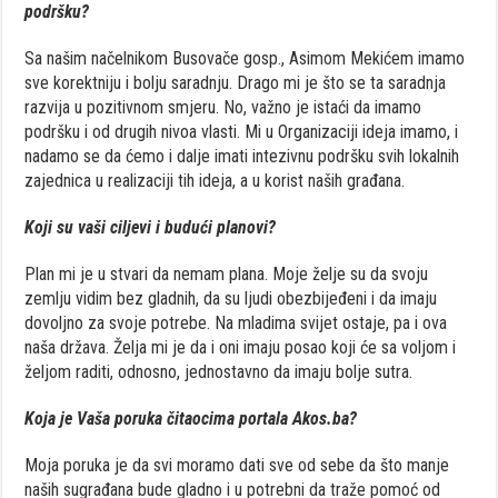
podršku?
Sa našim načelnikom Busovače gosp., Asimom Mekićem imamo
sve korektniju i bolju saradnju. Drago mi je što se ta saradnja
razvija u pozitivnom smjeru. No, važno je istaći da imamo
podršku i od drugih nivoa vlasti. Mi u Organizaciji ideja imamo, i
nadamo se da ćemo i dalje imati intezivnu podršku svih lokalnih
zajednica u realizaciji tih ideja, a u korist naših građana.
Koji su vaši ciljevi i budući planovi?
Plan mi je u stvari da nemam plana. Moje želje su da svoju
zemlju vidim bez gladnih, da su ljudi obezbijeđeni i da imaju
dovoljno za svoje potrebe. Na mladima svijet ostaje, pa i ova
naša država. Želja mi je da i oni imaju posao koji će sa voljom i
željom raditi, odnosno, jednostavno da imaju bolje sutra.
Koja je Vaša poruka čitaocima portala Akos.ba?
Moja poruka je da svi moramo dati sve od sebe da što manje
naših sugrađana bude gladno i u potrebni da traže pomoć od