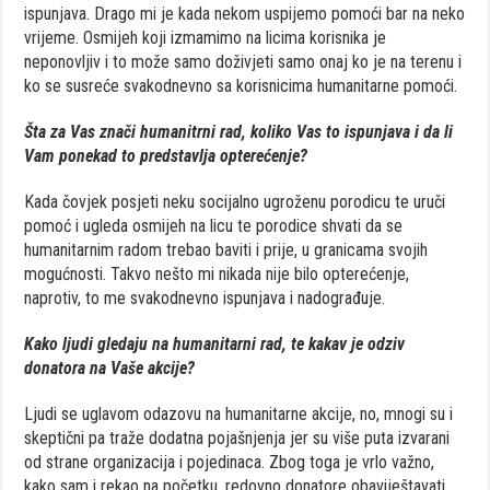
ispunjava. Drago mi je kada nekom uspijemo pomoći bar na neko
vrijeme. Osmijeh koji izmamimo na licima korisnika je
neponovljiv i to može samo doživjeti samo onaj ko je na terenu i
ko se susreće svakodnevno sa korisnicima humanitarne pomoći.
Šta za Vas znači humanitrni rad, koliko Vas to ispunjava i da li
Vam ponekad to predstavlja opterećenje?
Kada čovjek posjeti neku socijalno ugroženu porodicu te uruči
pomoć i ugleda osmijeh na licu te porodice shvati da se
humanitarnim radom trebao baviti i prije, u granicama svojih
mogućnosti. Takvo nešto mi nikada nije bilo opterećenje,
naprotiv, to me svakodnevno ispunjava i nadograđuje.
Kako ljudi gledaju na humanitarni rad, te kakav je odziv
donatora na Vaše akcije?
Ljudi se uglavom odazovu na humanitarne akcije, no, mnogi su i
skeptični pa traže dodatna pojašnjenja jer su više puta izvarani
od strane organizacija i pojedinaca. Zbog toga je vrlo važno,
kako sam i rekao na početku, redovno donatore obaviještavati