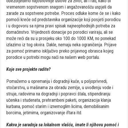
obezbijedimo najosnovnije uslove za život, ali i rad, kako bi
vremenom sopstvenom snagom i angažovanošću uspjeli da
zarade za sopstvene potrebe. Proces odluke kome će se i kako
pomoći kreće od predstavnika organizacije koji posjeti porodicu
i u dogovoru sa njima pravi spisak najneophodnijih potreba za
domaćinstvo. Vrijednosti donacije po porodici variraju, ali se
može reći da su u prosjeku oko 100 do 1000 KM, no ponekad
izlazimo iz tog okvira. Dakle, nemaju neka ograničenja. Prijave
za pomoć primamo isključivo preko prijavnog obrasca kojeg
porodice u potrebi mogu naći na našem web portalu.
Koje sve projekte radite?
Pomažemo u opremanju i dogradnji kuće, u poljoprivredi,
stočarstvu, u mašinama za obradu zemlje, u uvođenju vode i
struje, radovima na dogradnji i popravci štala, stipendiranju
učenika i studenata, prehrambeni paketi, organizacija klanja
kurbana, pomoć starim i iznemoglim licima, demobilisanim
borcima, jetimima, organizovanje iftara itd.
Kakva je saradnja sa lokalnom vlašću, imate li njihovu pomoć i