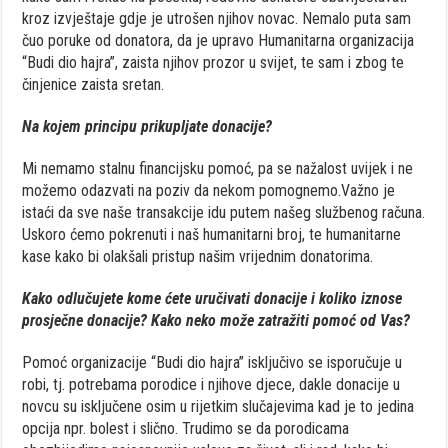
kroz izvještaje gdje je utrošen njihov novac. Nemalo puta sam
čuo poruke od donatora, da je upravo Humanitarna organizacija
“Budi dio hajra”, zaista njihov prozor u svijet, te sam i zbog te
činjenice zaista sretan.
Na kojem principu prikupljate donacije?
Mi nemamo stalnu financijsku pomoć, pa se nažalost uvijek i ne
možemo odazvati na poziv da nekom pomognemo.Važno je
istaći da sve naše transakcije idu putem našeg službenog računa.
Uskoro ćemo pokrenuti i naš humanitarni broj, te humanitarne
kase kako bi olakšali pristup našim vrijednim donatorima.
Kako odlučujete kome ćete uručivati donacije i koliko iznose
prosječne donacije? Kako neko može zatražiti pomoć od Vas?
Pomoć organizacije “Budi dio hajra” isključivo se isporučuje u
robi, tj. potrebama porodice i njihove djece, dakle donacije u
novcu su isključene osim u rijetkim slučajevima kad je to jedina
opcija npr. bolest i slično. Trudimo se da porodicama