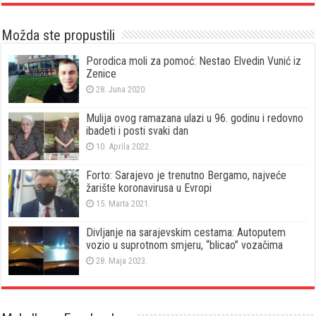
Možda ste propustili
Porodica moli za pomoć: Nestao Elvedin Vunić iz
Zenice
28. Juna 2020.
Mulija ovog ramazana ulazi u 96. godinu i redovno
ibadeti i posti svaki dan
10. Aprila 2022.
Forto: Sarajevo je trenutno Bergamo, najveće
žarište koronavirusa u Evropi
15. Marta 2021.
Divljanje na sarajevskim cestama: Autoputem
vozio u suprotnom smjeru, “blicao” vozačima
28. Maja 2023.