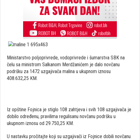
Ministarstvo poljoprivrede, vodoprivrede i šumarstva SBK na
čelu sa ministrom Salkanom Merdžanićem je dalo novčanu
podršku za 1472 uzgajivača malina u ukupnom iznosu
408.632,25 KM.
Iz opštine Fojnica je stiglo 108 zahtjeva i svih 108 uzgajivača je
dobilo određenu, pravilima regulisanu novčanu podršku u
ukupnom iznosu od 29.750,25 KM.
U nastavku pročitajte koji su uzgajivači iz Fojnice dobili novčanu