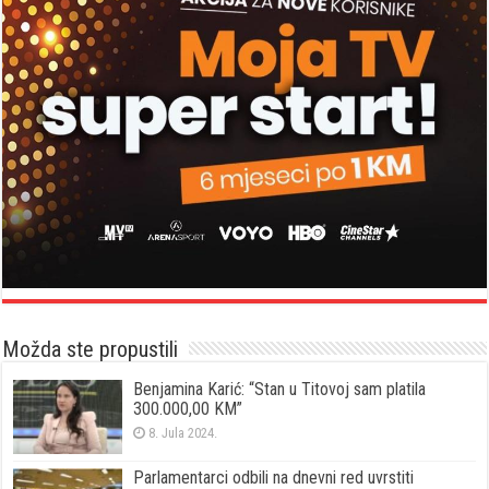
Možda ste propustili
Benjamina Karić: “Stan u Titovoj sam platila
300.000,00 KM”
8. Jula 2024.
Parlamentarci odbili na dnevni red uvrstiti